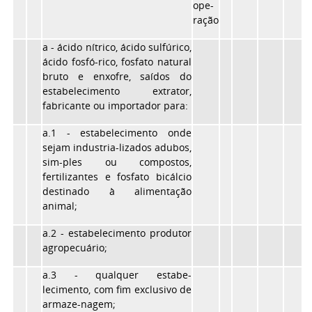
ope-
ração
a - ácido nítrico, ácido sulfúrico,
ácido fosfó-rico, fosfato natural
bruto e enxofre, saídos do
estabelecimento extrator,
fabricante ou importador para:
a.1 - estabelecimento onde
sejam industria-lizados adubos,
sim-ples ou compostos,
fertilizantes e fosfato bicálcio
destinado à alimentação
animal;
a.2 - estabelecimento produtor
agropecuário;
a.3 - qualquer estabe-
lecimento, com fim exclusivo de
armaze-nagem;