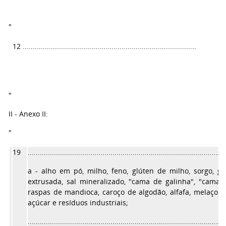
"
12
......................................................................................
3
"
II - Anexo II:
"
19
..................................................................................................
a - alho em pó, milho, feno, glúten de milho, sorgo, gr
extrusada, sal mineralizado, "cama de galinha", "cama d
raspas de mandioca, caroço de algodão, alfafa, melaço d
açúcar e resíduos industriais;
..................................................................................................