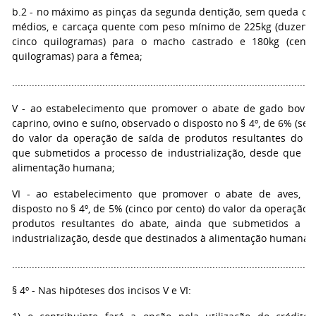
b.2 - no máximo as pinças da segunda dentição, sem queda do
médios, e carcaça quente com peso mínimo de 225kg (duzentos
cinco quilogramas) para o macho castrado e 180kg (cento
quilogramas) para a fêmea;
...........................................................................................................
V - ao estabelecimento que promover o abate de gado bovino,
caprino, ovino e suíno, observado o disposto no § 4º, de 6% (sei
do valor da operação de saída de produtos resultantes do ab
que submetidos a processo de industrialização, desde que de
alimentação humana;
VI - ao estabelecimento que promover o abate de aves, o
disposto no § 4º, de 5% (cinco por cento) do valor da operação 
produtos resultantes do abate, ainda que submetidos a p
industrialização, desde que destinados à alimentação humana;
...........................................................................................................
§ 4º - Nas hipóteses dos incisos V e VI: