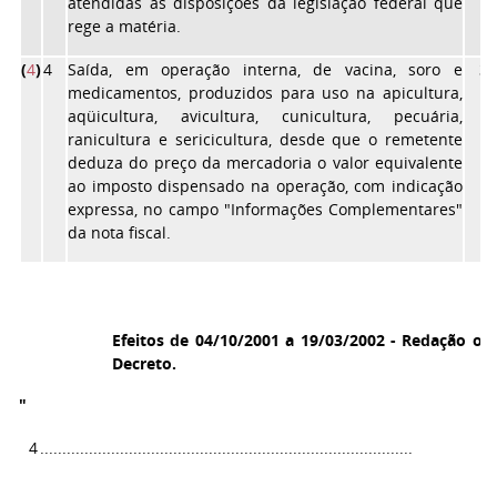
atendidas as disposições da legislação federal que
rege a matéria.
(
4
)
4
Saída, em operação interna, de vacina, soro e
30
medicamentos, produzidos para uso na apicultura,
aqüicultura, avicultura, cunicultura, pecuária,
ranicultura e sericicultura, desde que o remetente
deduza do preço da mercadoria o valor equivalente
ao imposto dispensado na operação, com indicação
expressa, no campo "Informações Complementares"
da nota fiscal.
Efeitos de 04/10/2001 a 19/03/2002 - Redação ori
Decreto.
"
4
....................................................................................
3