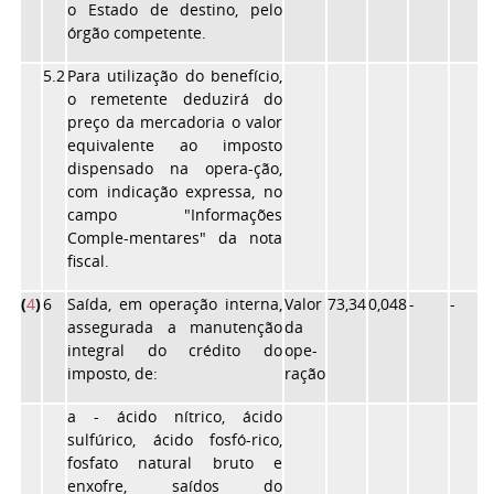
o Estado de destino, pelo
órgão competente.
5.2
Para utilização do benefício,
o remetente deduzirá do
preço da mercadoria o valor
equivalente ao imposto
dispensado na opera-ção,
com indicação expressa, no
campo "Informações
Comple-mentares" da nota
fiscal.
(
4
)
6
Saída, em operação interna,
Valor
73,34
0,048
-
-
assegurada a manutenção
da
integral do crédito do
ope-
imposto, de:
ração
a - ácido nítrico, ácido
sulfúrico, ácido fosfó-rico,
fosfato natural bruto e
enxofre, saídos do