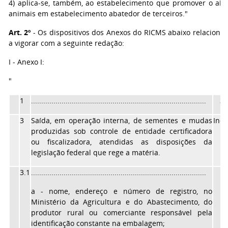
4) aplica-se, também, ao estabelecimento que promover o aba
animais em estabelecimento abatedor de terceiros."
Art. 2º
- Os dispositivos dos Anexos do RICMS abaixo relacion
a vigorar com a seguinte redação:
I - Anexo I:
"
1
......................................................................................
30
3
Saída, em operação interna, de sementes e mudas
Ind
produzidas sob controle de entidade certificadora
ou fiscalizadora, atendidas as disposições da
legislação federal que rege a matéria.
3.1
......................................................................................
a - nome, endereço e número de registro, no
Ministério da Agricultura e do Abastecimento, do
produtor rural ou comerciante responsável pela
identificação constante na embalagem;