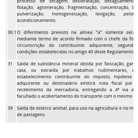
processo de secagem, desidratação, desaguamento, 
flotação, aglomeração, fragmentação, concentração, br
pulverização, homogeneização, levigação, pelot
acondicionamento.
30.1
O diferimento previsto na alínea "a" somente será
mediante termo de acordo firmado com o chefe da fisca
circunscrição do contribuinte adquirente, segund
condições estabelecidas no artigo 40 deste Regulamento.
31
Saída de substância mineral obtida por faiscação, gar
cata, ou extraída por trabalhos rudimentares, de
estabelecimento contribuinte do imposto, hipótese
adquirente ou destinatário emitirá nota fiscal por 
recebimento da mercadoria, entregando a 4ª via ao
facultado o acobertamento do transporte com o mesmo d
39
Saída de esterco animal, para uso na agricultura e no m
de pastagens.