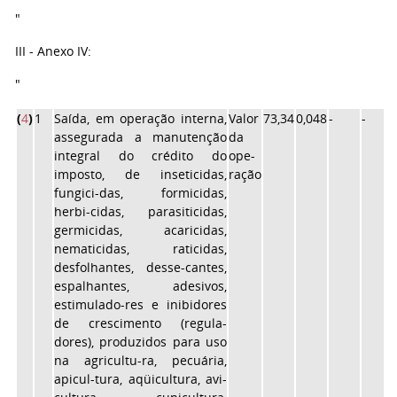
"
III - Anexo IV:
"
(
4
)
1
Saída, em operação interna,
Valor
73,34
0,048
-
-
assegurada a manutenção
da
integral do crédito do
ope-
imposto, de inseticidas,
ração
fungici-das, formicidas,
herbi-cidas, parasiticidas,
germicidas, acaricidas,
nematicidas, raticidas,
desfolhantes, desse-cantes,
espalhantes, adesivos,
estimulado-res e inibidores
de crescimento (regula-
dores), produzidos para uso
na agricultu-ra, pecuária,
apicul-tura, aqüicultura, avi-