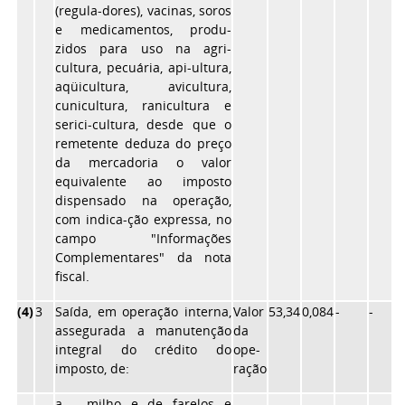
(regula-dores), vacinas, soros
e medicamentos, produ-
zidos para uso na agri-
cultura, pecuária, api-ultura,
aqüicultura, avicultura,
cunicultura, ranicultura e
serici-cultura, desde que o
remetente deduza do preço
da mercadoria o valor
equivalente ao imposto
dispensado na operação,
com indica-ção expressa, no
campo "Informações
Complementares" da nota
fiscal.
(4)
3
Saída, em operação interna,
Valor
53,34
0,084
-
-
assegurada a manutenção
da
integral do crédito do
ope-
imposto, de:
ração
a - milho e de farelos e