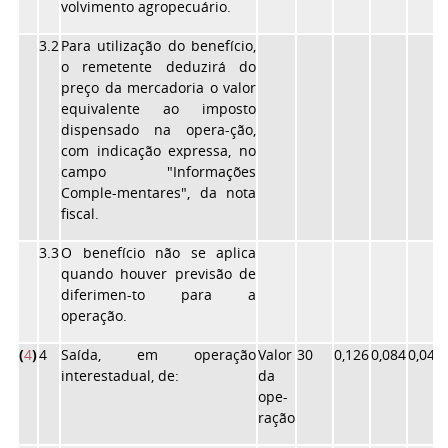
volvimento agropecuário.
3.2
Para utilização do benefício,
o remetente deduzirá do
preço da mercadoria o valor
equivalente ao imposto
dispensado na opera-ção,
com indicação expressa, no
campo "Informações
Comple-mentares", da nota
fiscal.
3.3
O benefício não se aplica
quando houver previsão de
diferimen-to para a
operação.
(
4
)
4
Saída, em operação
Valor
30
0,126
0,084
0,049
interestadual, de:
da
ope-
ração