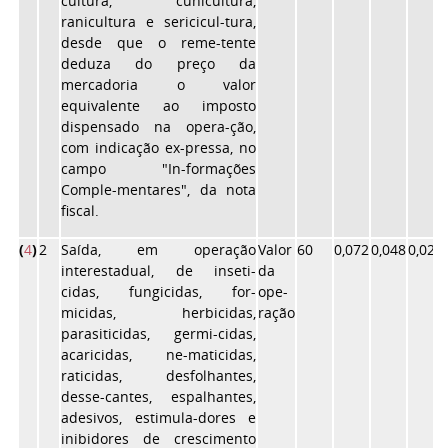
cultura, cunicultura,
ranicultura e sericicul-tura,
desde que o reme-tente
deduza do preço da
mercadoria o valor
equivalente ao imposto
dispensado na opera-ção,
com indicação ex-pressa, no
campo "In-formações
Comple-mentares", da nota
fiscal.
(
4
)
2
Saída, em operação
Valor
60
0,072
0,048
0,028
interestadual, de inseti-
da
cidas, fungicidas, for-
ope-
micidas, herbicidas,
ração
parasiticidas, germi-cidas,
acaricidas, ne-maticidas,
raticidas, desfolhantes,
desse-cantes, espalhantes,
adesivos, estimula-dores e
inibidores de crescimento