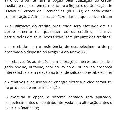
1) o contribuinte fará a opção pela utilização do crédito
mediante registro em termo no livro Registro de Utilização de
Fiscais e Termos de Ocorrências (RUDFTO) de cada estabel
comunicação à Administração Fazendária a que estiver circunscr
2) a utilização do crédito presumido será efetuada em subst
aproveitamento de quaisquer outros créditos, inclusive 
escriturados em seus livros fiscais, sem prejuízo dos créditos:
a - recebidos, em transferência, de estabelecimento de prod
observado o disposto no artigo 14 do Anexo XXI;
b - relativos às aquisições, em operações interestaduais, de av
gado bovino, bufalino, caprino, ovino ou suíno, na proporção
interestaduais em relação ao total de saídas do estabelecimento
c - relativos à aquisição de energia elétrica e óleo combustível
no processo de industrialização;
3) exercida a opção, o sistema adotado será aplicado 
estabelecimentos do contribuinte, vedada a alteração antes do
exercício financeiro;