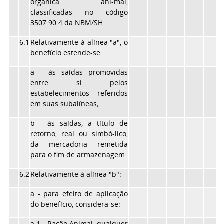
orgânica ani-mal,
classificadas no código
3507.90.4 da NBM/SH.
6.1
Relativamente à alínea "a", o
benefício estende-se:
a - às saídas promovidas
entre si pelos
estabelecimentos referidos
em suas subalíneas;
b - às saídas, a título de
retorno, real ou simbó-lico,
da mercadoria remetida
para o fim de armazenagem.
6.2
Relativamente à alínea "b":
a - para efeito de aplicação
do benefício, considera-se:
a.1 - Ração Animal: qualquer