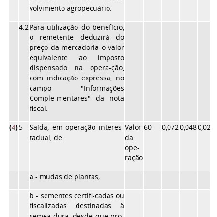
volvimento agropecuário.
4.2
Para utilização do benefício,
o remetente deduzirá do
preço da mercadoria o valor
equivalente ao imposto
dispensado na opera-ção,
com indicação expressa, no
campo "Informações
Comple-mentares" da nota
fiscal.
(
4
)
5
Saída, em operação interes-
Valor
60
0,072
0,048
0,028
tadual, de:
da
ope-
ração
a - mudas de plantas;
b - sementes certifi-cadas ou
fiscalizadas destinadas à
semea-dura, desde que pro-