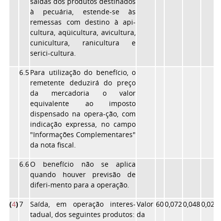
saídas dos produtos destinados
à pecuária, estende-se às
remessas com destino à api-
cultura, aqüicultura, avicultura,
cunicultura, ranicultura e
serici-cultura.
6.5
Para utilização do benefício, o
remetente deduzirá do preço
da mercadoria o valor
equivalente ao imposto
dispensado na opera-ção, com
indicação expressa, no campo
"Informações Complementares"
da nota fiscal.
6.6
O benefício não se aplica
quando houver previsão de
diferi-mento para a operação.
(
4
)
7
Saída, em operação interes-
Valor
60
0,072
0,048
0,028
tadual, dos seguintes produtos:
da