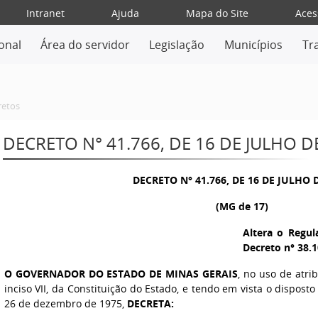
Intranet
Ajuda
Mapa do Site
Aces
ional
Área do servidor
Legislação
Municípios
Tr
retos
DECRETO N° 41.766, DE 16 DE JULHO D
DECRETO N° 41.766, DE 16 DE JULHO 
(MG de 17)
Altera o Regu
Decreto n° 38.1
O GOVERNADOR DO ESTADO DE MINAS GERAIS
, no uso de atri
inciso VII, da Constituição do Estado, e tendo em vista o disposto 
26 de dezembro de 1975,
DECRETA: