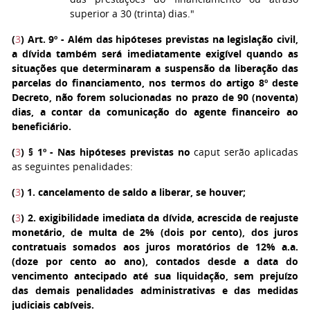
superior a 30 (trinta) dias."
(
3
) Art. 9º
- Além das hipóteses previstas na legislação civil,
a dívida também será imediatamente exigível quando as
situações que determinaram a suspensão da liberação das
parcelas do financiamento, nos termos do artigo 8º deste
Decreto, não forem solucionadas no prazo de 90 (noventa)
dias, a contar da comunicação do agente financeiro ao
beneficiário.
(
3
)
§ 1º - Nas hipóteses previstas no
caput serão aplicadas
as seguintes penalidades:
(
3
)
1. cancelamento de saldo a liberar, se houver;
(
3
)
2. exigibilidade imediata da dívida, acrescida de reajuste
monetário, de multa de 2% (dois por cento), dos juros
contratuais somados aos juros moratórios de 12% a.a.
(doze por cento ao ano), contados desde a data do
vencimento antecipado até sua liquidação, sem prejuízo
das demais penalidades administrativas e das medidas
judiciais cabíveis.