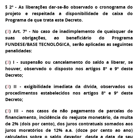
§ 2º - As liberações dar-se-ão observado o cronograma do
projeto e respeitada a disponibilidade de caixa do
Programa de que trata este Decreto.
(
3
) Art. 7º
- No caso de inadimplemento de quaisquer de
suas obrigações, ao beneficiário do Programa
FUNDESE/BASE TECNOLÓGICA, serão aplicadas as seguintes
penalidades:
(
3
)
I - suspensão ou cancelamento do saldo a liberar, se
houver, observado o disposto nos artigos 8º e 9º deste
Decreto;
(
3
)
II - exigibilidade imediata da dívida, observados os
procedimentos estabelecidos nos artigos 8º e 9º deste
Decreto;
(
3
)
III - nos casos de não pagamento de parcelas do
financiamento, incidência do reajuste monetário, da multa
de 2% (dois por cento), dos juros contratuais somados aos
juros moratórios de 12% a.a. (doze por cento ao ano)
calculados sobre o saldo devedor, desde a data de seu