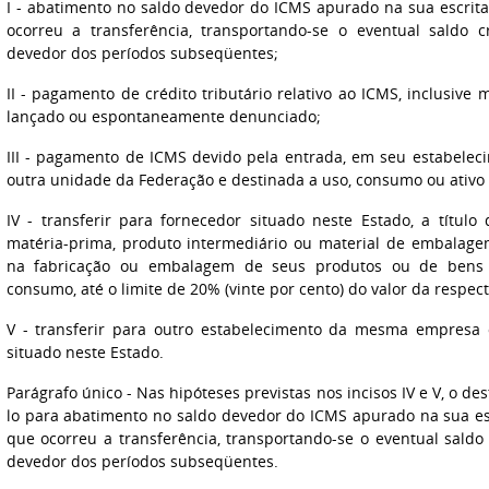
I - abatimento no saldo devedor do ICMS apurado na sua escrit
ocorreu a transferência, transportando-se o eventual saldo 
devedor dos períodos subseqüentes;
II - pagamento de crédito tributário relativo ao ICMS, inclusive 
lançado ou espontaneamente denunciado;
III - pagamento de ICMS devido pela entrada, em seu estabelec
outra unidade da Federação e destinada a uso, consumo ou ativ
IV - transferir para fornecedor situado neste Estado, a títul
matéria-prima, produto intermediário ou material de embalag
na fabricação ou embalagem de seus produtos ou de bens 
consumo, até o limite de 20% (vinte por cento) do valor da respec
V - transferir para outro estabelecimento da mesma empresa
situado neste Estado.
Parágrafo único - Nas hipóteses previstas nos incisos IV e V, o des
lo para abatimento no saldo devedor do ICMS apurado na sua es
que ocorreu a transferência, transportando-se o eventual sald
devedor dos períodos subseqüentes.