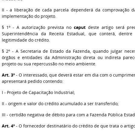
II - a liberação de cada parcela dependerá da comprovação
implementação do projeto.
§ 1º - A autorização prevista no
caput
deste artigo será pre
Superintendência da Receita Estadual, que conterá, dentre
legitimidade do crédito.
§ 2º - A Secretaria de Estado da Fazenda, quando julgar neces
órgãos e entidades da Administração direta ou indireta parec
projeto ou sua repercussão no meio ambiente.
Art. 3º
- O interessado, que deverá estar em dia com o cumpriment
apresentará pedido contendo:
I - Projeto de Capacitação Industrial;
II - origem e valor do crédito acumulado a ser transferido;
III - certidão negativa de débito para com a Fazenda Pública Estad
Art. 4º
- O fornecedor destinatário do crédito de que trata o artigo