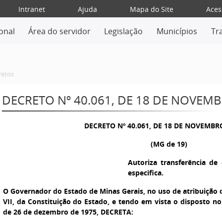
Intranet
Ajuda
Mapa do Site
Aces
ional
Área do servidor
Legislação
Municípios
Tr
retos
DECRETO Nº 40.061, DE 18 DE NOVEM
DECRETO Nº 40.061, DE 18 DE NOVEMBR
(MG de 19)
Autoriza transferência d
especifica.
O Governador do Estado de Minas Gerais
, no uso de atribuição 
VII, da Constituição do Estado, e tendo em vista o disposto no 
de 26 de dezembro de 1975, DECRETA: