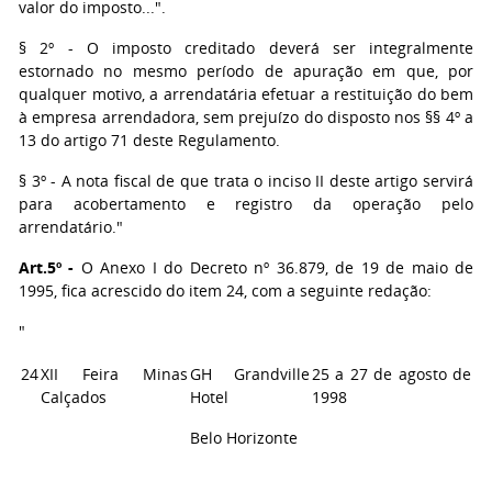
valor do imposto...".
§ 2º - O imposto creditado deverá ser integralmente
estornado no mesmo período de apuração em que, por
qualquer motivo, a arrendatária efetuar a restituição do bem
à empresa arrendadora, sem prejuízo do disposto nos §§ 4º a
13 do artigo 71 deste Regulamento.
§ 3º - A nota fiscal de que trata o inciso II deste artigo servirá
para acobertamento e registro da operação pelo
arrendatário."
Art.5º -
O Anexo I do Decreto nº 36.879, de 19 de maio de
1995, fica acrescido do item 24, com a seguinte redação:
"
24
XII Feira Minas
GH Grandville
25 a 27 de agosto de
Calçados
Hotel
1998
Belo Horizonte