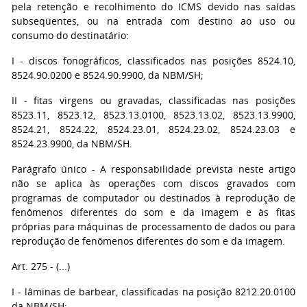
pela retenção e recolhimento do ICMS devido nas saídas
subseqüentes, ou na entrada com destino ao uso ou
consumo do destinatário:
I - discos fonográficos, classificados nas posições 8524.10,
8524.90.0200 e 8524.90.9900, da NBM/SH;
II - fitas virgens ou gravadas, classificadas nas posições
8523.11, 8523.12, 8523.13.0100, 8523.13.02, 8523.13.9900,
8524.21, 8524.22, 8524.23.01, 8524.23.02, 8524.23.03 e
8524.23.9900, da NBM/SH.
Parágrafo único - A responsabilidade prevista neste artigo
não se aplica às operações com discos gravados com
programas de computador ou destinados à reprodução de
fenômenos diferentes do som e da imagem e às fitas
próprias para máquinas de processamento de dados ou para
reprodução de fenômenos diferentes do som e da imagem.
Art. 275 - (...)
I - lâminas de barbear, classificadas na posição 8212.20.0100
da NBM/SH;