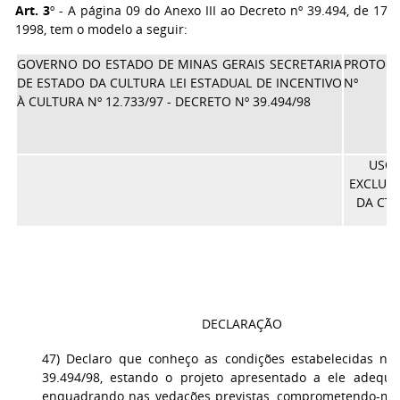
Art. 3
º - A página 09 do Anexo III ao Decreto nº 39.494, de 17
1998, tem o modelo a seguir:
GOVERNO DO ESTADO DE MINAS GERAIS SECRETARIA
PROTOC
DE ESTADO DA CULTURA LEI ESTADUAL DE INCENTIVO
Nº
À CULTURA Nº 12.733/97 - DECRETO Nº 39.494/98
USO
EXCLUSI
DA CTA
DECLARAÇÃO
47) Declaro que conheço as condições estabelecidas no
39.494/98, estando o projeto apresentado a ele adequa
enquadrando nas vedações previstas, comprometendo-me 