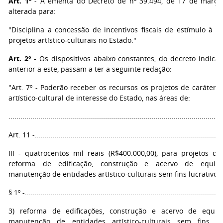
Art. 1º
- A ementa do Decreto de nº 39.494, de 17 de março
alterada para:
"Disciplina a concessão de incentivos fiscais de estímulo à r
projetos artístico-culturais no Estado."
Art. 2º
- Os dispositivos abaixo constantes, do decreto indicad
anterior a este, passam a ter a seguinte redação:
"Art. 7º - Poderão receber os recursos os projetos de caráter 
artístico-cultural de interesse do Estado, nas áreas de:
...........................................................................................................
Art. 11 -...............................................................................................
III - quatrocentos mil reais (R$400.000,00), para projetos q
reforma de edificação, construção e acervo de equip
manutenção de entidades artístico-culturais sem fins lucrativos.
§ 1º -...................................................................................................
3) reforma de edificações, construção e acervo de equip
manutenção de entidades artístico-culturais sem fins lu