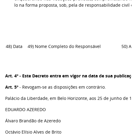
lo na forma proposta, sob, pela de responsabilidade civil e 
48) Data
49) Nome Completo do Responsável
50) Ass
Art. 4º
- Este Decreto entra em vigor na data de sua publicação
Art. 5º
- Revogam-se as disposições em contrário.
Palácio da Liberdade, em Belo Horizonte, aos 25 de junho de 19
EDUARDO AZEREDO
Álvaro Brandão de Azeredo
Octávio Elísio Alves de Brito