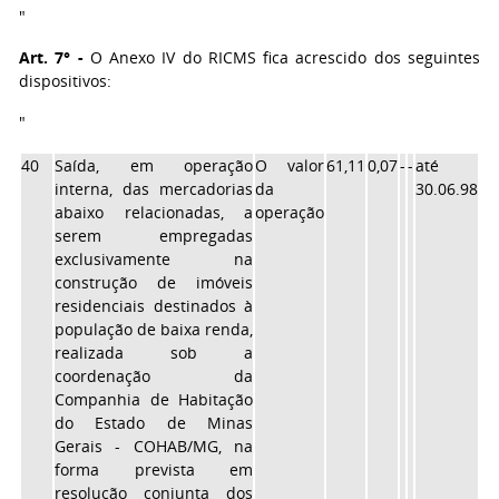
"
Art. 7° -
O Anexo IV do RICMS fica acrescido dos seguintes
dispositivos:
"
40
Saída, em operação
O valor
61,11
0,07
-
-
até
interna, das mercadorias
da
30.06.98
abaixo relacionadas, a
operação
serem empregadas
exclusivamente na
construção de imóveis
residenciais destinados à
população de baixa renda,
realizada sob a
coordenação da
Companhia de Habitação
do Estado de Minas
Gerais - COHAB/MG, na
forma prevista em
resolução conjunta dos