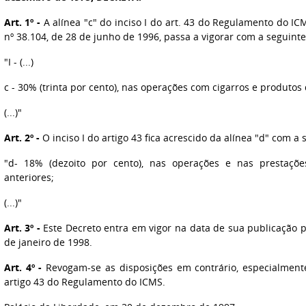
Art. 1º -
A alínea "c" do inciso I do art. 43 do Regulamento do IC
nº 38.104, de 28 de junho de 1996, passa a vigorar com a seguint
"I - (...)
c - 30% (trinta por cento), nas operações com cigarros e produtos 
(...)"
Art. 2º -
O inciso I do artigo 43 fica acrescido da alínea "d" com a
"d- 18% (dezoito por cento), nas operações e nas prestaçõe
anteriores;
(...)"
Art. 3º -
Este Decreto entra em vigor na data de sua publicação pa
de janeiro de 1998.
Art. 4º -
Revogam-se as disposições em contrário, especialmente 
artigo 43 do Regulamento do ICMS.