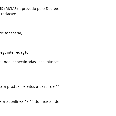
MS (RICMS), aprovado pelo Decreto
e redação:
de tabacaria;
 seguinte redação:
s não especificadas nas alíneas
ra produzir efeitos a partir de 1º
a subalínea "a.1" do inciso I do