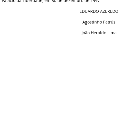
Palácio da Liberdade, em 30 de dezembro de 1997.
EDUARDO AZEREDO
Agostinho Patrús
João Heraldo Lima