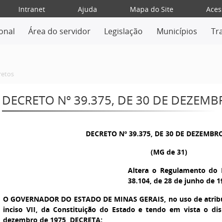
Intranet
Ajuda
Mapa do Site
Aces
ional
Área do servidor
Legislação
Municípios
Tr
retos
DECRETO Nº 39.375, DE 30 DE DEZEMB
DECRETO Nº 39.375, DE 30 DE DEZEMBR
(MG de 31)
Altera o Regulamento do 
38.104, de 28 de junho de 1
O GOVERNADOR DO ESTADO DE MINAS GERAIS
, no uso de atrib
inciso VII, da Constituição do Estado e tendo em vista o di
dezembro de 1975, DECRETA: