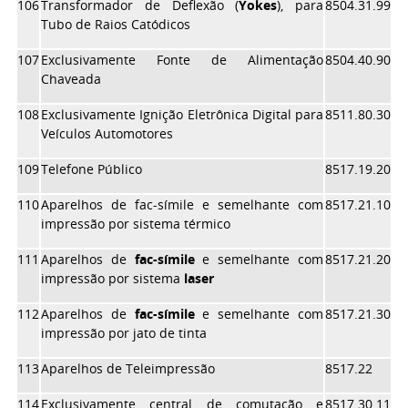
106
Transformador de Deflexão (
Yokes
), para
8504.31.99
Tubo de Raios Catódicos
107
Exclusivamente Fonte de Alimentação
8504.40.90
Chaveada
108
Exclusivamente Ignição Eletrônica Digital para
8511.80.30
Veículos Automotores
109
Telefone Público
8517.19.20
110
Aparelhos de fac-símile e semelhante com
8517.21.10
impressão por sistema térmico
111
Aparelhos de
fac-símile
e semelhante com
8517.21.20
impressão por sistema
laser
112
Aparelhos de
fac-símile
e semelhante com
8517.21.30
impressão por jato de tinta
113
Aparelhos de Teleimpressão
8517.22
114
Exclusivamente central de comutação e
8517.30.11