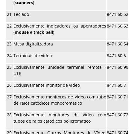
(
scanners
)
21
Teclado
8471.60.52
22
Exclusivamente indicadores ou apontadores
8471.60.53
(
mouse
e
track ball
)
23
Mesa digitalizadora
8471.60.54
24
Terminais de vídeo
8471.60.6
25
Exclusivamente unidade terminal remota -
8471.60.99
UTR
26
Exclusivamente monitor de vídeo
8471.60.7
27
Exclusivamente monitores de vídeo com tubo
8471.60.71
de raios catódicos monocromático
28
Exclusivamente monitores de vídeo com
8471.60.72
tubos de raios catódicos policromático
29
Exclusivamente Outros Monitores de Vídeo,
8471.60.74