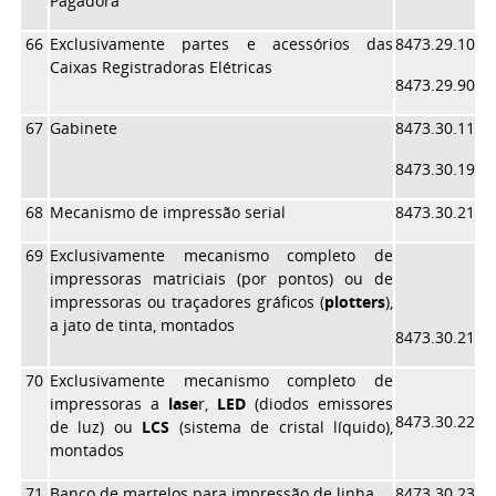
Pagadora
66
Exclusivamente partes e acessórios das
8473.29.10
Caixas Registradoras Elétricas
8473.29.90
67
Gabinete
8473.30.11
8473.30.19
68
Mecanismo de impressão serial
8473.30.21
69
Exclusivamente mecanismo completo de
impressoras matriciais (por pontos) ou de
impressoras ou traçadores gráficos (
plotters
),
a jato de tinta, montados
8473.30.21
70
Exclusivamente mecanismo completo de
impressoras a
lase
r,
LED
(diodos emissores
8473.30.22
de luz) ou
LCS
(sistema de cristal líquido),
montados
71
Banco de martelos para impressão de linha
8473.30.23