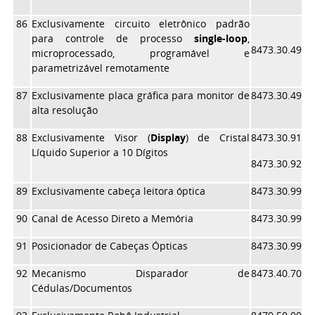
86
Exclusivamente circuito eletrônico padrão
para controle de processo
single-loop
,
8473.30.49
microprocessado, programável e
parametrizável remotamente
87
Exclusivamente placa gráfica para monitor de
8473.30.49
alta resolução
88
Exclusivamente Visor (
Display
) de Cristal
8473.30.91
Líquido Superior a 10 Dígitos
8473.30.92
89
Exclusivamente cabeça leitora óptica
8473.30.99
90
Canal de Acesso Direto a Memória
8473.30.99
91
Posicionador de Cabeças Ópticas
8473.30.99
92
Mecanismo Disparador de
8473.40.70
Cédulas/Documentos