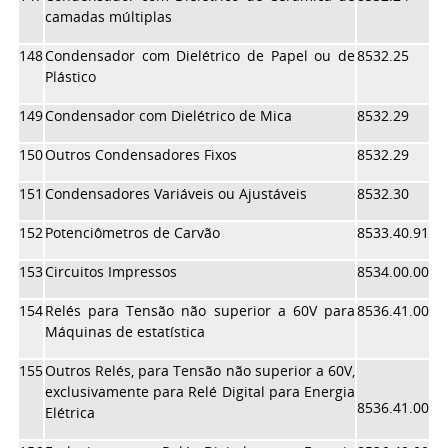
camadas múltiplas
148
Condensador com Dielétrico de Papel ou de
8532.25
Plástico
149
Condensador com Dielétrico de Mica
8532.29
150
Outros Condensadores Fixos
8532.29
151
Condensadores Variáveis ou Ajustáveis
8532.30
152
Potenciômetros de Carvão
8533.40.91
153
Circuitos Impressos
8534.00.00
154
Relés para Tensão não superior a 60V para
8536.41.00
Máquinas de estatística
155
Outros Relés, para Tensão não superior a 60V,
exclusivamente para Relé Digital para Energia
8536.41.00
Elétrica