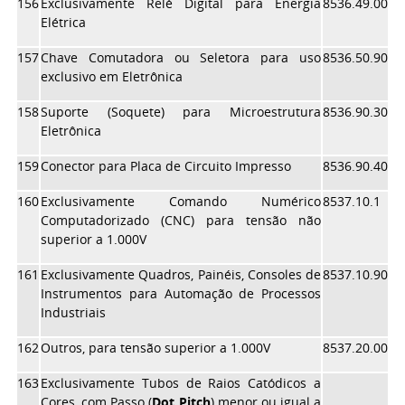
156
Exclusivamente Relé Digital para Energia
8536.49.00
Elétrica
157
Chave Comutadora ou Seletora para uso
8536.50.90
exclusivo em Eletrônica
158
Suporte (Soquete) para Microestrutura
8536.90.30
Eletrônica
159
Conector para Placa de Circuito Impresso
8536.90.40
160
Exclusivamente Comando Numérico
8537.10.1
Computadorizado (CNC) para tensão não
superior a 1.000V
161
Exclusivamente Quadros, Painéis, Consoles de
8537.10.90
Instrumentos para Automação de Processos
Industriais
162
Outros, para tensão superior a 1.000V
8537.20.00
163
Exclusivamente Tubos de Raios Catódicos a
Cores, com Passo (
Dot Pitch
) menor ou igual a