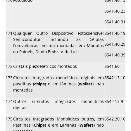
170
Fotodiodo
8541.40.13
8541.40.23
8541.40.31
171
Qualquer Outro Dispositivo Fotossensível
8541.40.19
Semicondutor incluindo as Células
8541.40.29
Fotovoltaicas mesmo montadas em Módulos
ou Painéis, Diodo Emissor de Luz
8541.40.39
172
Cristais piezoelétricos montados
8541.60
173
Circuitos integrados monolíticos digitais em
8542.13.10
pastilhas (
chips
) e em lâminas (
wafers
), não
montadas
174
Outros circuitos integrados monolíticos
8542.13.9
digitais
175
Circuitos Integrados Monolíticos outros, em
8542.30.10
Pastilhas (
Chips
) e em Lâminas (
Wafers
) não