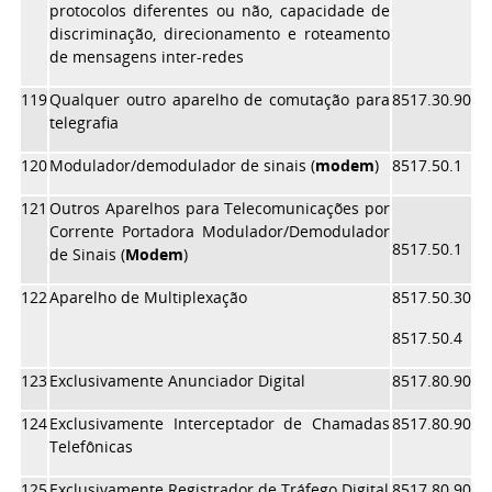
protocolos diferentes ou não, capacidade de
discriminação, direcionamento e roteamento
de mensagens inter-redes
119
Qualquer outro aparelho de comutação para
8517.30.90
telegrafia
120
Modulador/demodulador de sinais (
modem
)
8517.50.1
121
Outros Aparelhos para Telecomunicações por
Corrente Portadora Modulador/Demodulador
8517.50.1
de Sinais (
Modem
)
122
Aparelho de Multiplexação
8517.50.30
8517.50.4
123
Exclusivamente Anunciador Digital
8517.80.90
124
Exclusivamente Interceptador de Chamadas
8517.80.90
Telefônicas
125
Exclusivamente Registrador de Tráfego Digital
8517.80.90