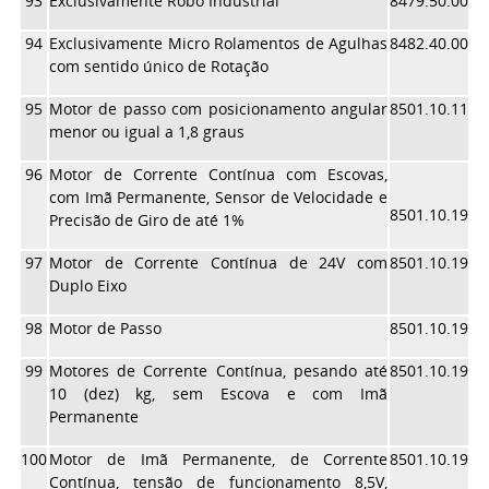
93
Exclusivamente Robô Industrial
8479.50.00
94
Exclusivamente Micro Rolamentos de Agulhas
8482.40.00
com sentido único de Rotação
95
Motor de passo com posicionamento angular
8501.10.11
menor ou igual a 1,8 graus
96
Motor de Corrente Contínua com Escovas,
com Imã Permanente, Sensor de Velocidade e
8501.10.19
Precisão de Giro de até 1%
97
Motor de Corrente Contínua de 24V com
8501.10.19
Duplo Eixo
98
Motor de Passo
8501.10.19
99
Motores de Corrente Contínua, pesando até
8501.10.19
10 (dez) kg, sem Escova e com Imã
Permanente
100
Motor de Imã Permanente, de Corrente
8501.10.19
Contínua, tensão de funcionamento 8,5V,