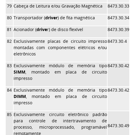
79
Cabeça de Leitura e/ou Gravação Magnética
8473.30.33
80
Transportador (
driver
) de fita magnética
8473.30.34
81
Acionador (
drive
r) de disco flexível
8473.30.39
82
Exclusivamente placas de circuito impresso
8473.30.4
montadas com componentes elétricos e/ou
eletrônicos
83
Exclusivamente módulo de memória tipo
8473.30.42
SIMM
, montado em placa de circuito
impresso
84
Exclusivamente módulo de memória tipo
8473.30.42
DIMM
, montado em placa de circuito
impresso
85
Exclusivamente circuito eletrônico padrão
para controle de intertravamento de
8473.30.49
processo, microprocessado, programável
remotamente