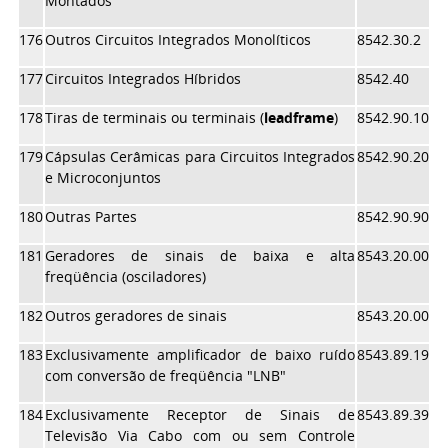
Montados
176
Outros Circuitos Integrados Monolíticos
8542.30.2
177
Circuitos Integrados Híbridos
8542.40
178
Tiras de terminais ou terminais (
leadframe
)
8542.90.10
179
Cápsulas Cerâmicas para Circuitos Integrados
8542.90.20
e Microconjuntos
180
Outras Partes
8542.90.90
181
Geradores de sinais de baixa e alta
8543.20.00
freqüência (osciladores)
182
Outros geradores de sinais
8543.20.00
183
Exclusivamente amplificador de baixo ruído
8543.89.19
com conversão de freqüência "LNB"
184
Exclusivamente Receptor de Sinais de
8543.89.39
Televisão Via Cabo com ou sem Controle