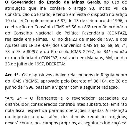
O Governador do Estado de Minas Gerais
, no uso de
atribuição que lhe confere o artigo 90, inciso VII da
Constituição do Estado, e tendo em vista o disposto no artigo
10 da Lei Complementar nº 87, de 13 de setembro de 1996, a
celebração do Convênio ICMS nº 56 na 86ª reunião ordinária
do Conselho Nacional de Política Fazendária (CONFAZ),
realizada em Palmas, TO, no dia 23 de maio de 1997, e dos
Ajustes SINIEF 3 e 4/97, dos Convênios ICMS 61, 62, 68, 69, 71,
73 a 75 e 80/97 e do Protocolo ICMS 22/97, na 34ª reunião
extraordinária do CONFAZ, realizada em Manaus, AM, no dia
25 de julho de 1997, DECRETA:
Art. 1º -
Os dispositivos abaixo relacionados do Regulamento
do ICMS (RICMS), aprovado pelo Decreto nº 38.104, de 28 de
junho de 1996, passam a vigorar com a seguinte redação:
"Art. 24 - O fabricante e o revendedor atacadista ou
distribuidor, considerados contribuintes substitutos, emitirão
nota fiscal específica para as operações sujeitas à retenção
do imposto, a qual, além dos demais requisitos exigidos,
deverá conter, nos campos próprios, as seguintes indicações: