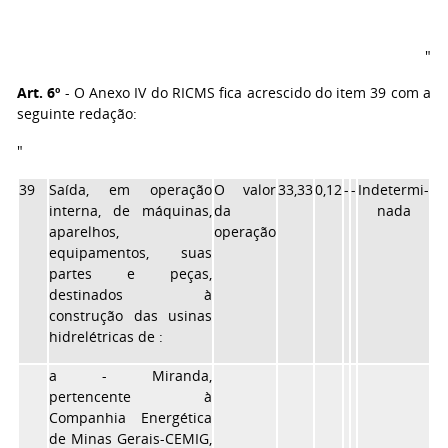
"
Art. 6º
- O Anexo IV do RICMS fica acrescido do item 39 com a
seguinte redação:
"
39
Saída, em operação
O valor
33,33
0,12
-
-
Indetermi-
interna, de máquinas,
da
nada
aparelhos,
operação
equipamentos, suas
partes e peças,
destinados à
construção das usinas
hidrelétricas de :
a - Miranda,
pertencente à
Companhia Energética
de Minas Gerais-CEMIG,