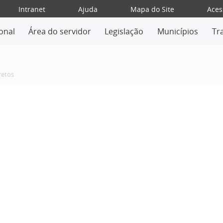
Intranet
Ajuda
Mapa do Site
Aces
ional
Área do servidor
Legislação
Municípios
Tr
retos