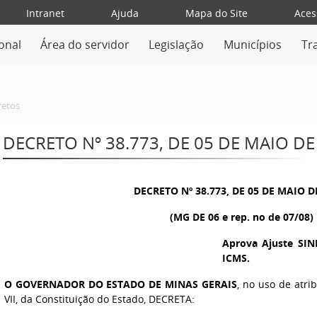
Intranet
Ajuda
Mapa do Site
Aces
ional
Área do servidor
Legislação
Municípios
Tr
retos
DECRETO Nº 38.773, DE 05 DE MAIO DE
DECRETO Nº 38.773, DE 05 DE MAIO D
(MG DE 06 e rep. no de 07/08)
Aprova Ajuste SIN
ICMS.
O GOVERNADOR DO ESTADO DE MINAS GERAIS
, no uso de atri
VII, da Constituição do Estado, DECRETA: