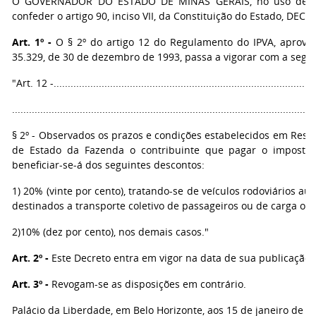
O GOVERNADOR DO ESTADO DE MINAS GERAIS, no uso de at
confeder o artigo 90, inciso VII, da Constituição do Estado, DECR
Art. 1º -
O § 2º do artigo 12 do Regulamento do IPVA, aprovad
35.329, de 30 de dezembro de 1993, passa a vigorar com a segu
"Art. 12 -..............................................................................................
...........................................................................................................
§ 2º - Observados os prazos e condições estabelecidos em Resol
de Estado da Fazenda o contribuinte que pagar o imposto
beneficiar-se-á dos seguintes descontos:
1) 20% (vinte por cento), tratando-se de veículos rodoviários a
destinados a transporte coletivo de passageiros ou de carga ou 
2)10% (dez por cento), nos demais casos."
Art. 2º -
Este Decreto entra em vigor na data de sua publicação.
Art. 3º -
Revogam-se as disposições em contrário.
Palácio da Liberdade, em Belo Horizonte, aos 15 de janeiro de 1