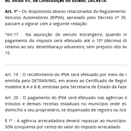
90, inciso VII, da Constituição do Estado, DECRETA:
Art. 1º -
Os dispositivos abaixo relacionados do Regulamento d
Veículos Automotores (RIPVA), aprovado pelo Decreto nº 35.
passam a vigorar com a seguinte redação:
"Art.17 - Na aquisição de veículo estrangeiro, quando imp
pagamento do imposto será efetuado até o 10º (décimo) dia
relativo ao seu desembaraço aduaneiro, sem prejuízo dos benef
15.
...........................................................................................................
Art. 19 - O recolhimento do IPVA será efetuado por meio de Gu
emitida pelo DETRAN/MG, em anexo ao Certificado de Registro
modelos 8-A e 8-B, emitidas pela Secretaria de Estado da Fazen
Art. 20 - O pagamento do IPVA será efetuado nas agências do
tributos e demais receitas estaduais no município onde estej
domicílio o seu proprietário, se dispensado de registro ou licen
§ 1º - A agência arrecadadora deverá repassar ao município fa
50% (cinqüenta por cento) do valor do imposto arrecadado.