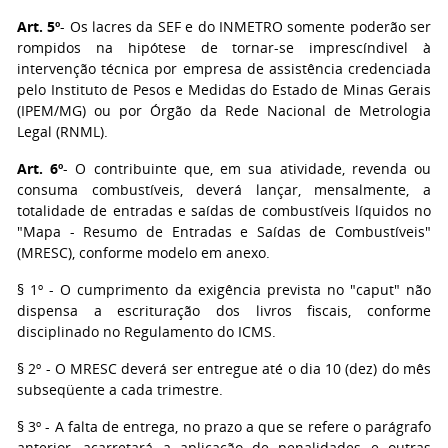
Art. 5º
- Os lacres da SEF e do INMETRO somente poderão ser
rompidos na hipótese de tornar-se imprescíndivel à
intervenção técnica por empresa de assistência credenciada
pelo Instituto de Pesos e Medidas do Estado de Minas Gerais
(IPEM/MG) ou por Órgão da Rede Nacional de Metrologia
Legal (RNML).
Art. 6º
- O contribuinte que, em sua atividade, revenda ou
consuma combustíveis, deverá lançar, mensalmente, a
totalidade de entradas e saídas de combustíveis líquidos no
"Mapa - Resumo de Entradas e Saídas de Combustíveis"
(MRESC), conforme modelo em anexo.
§ 1º - O cumprimento da exigência prevista no "caput" não
dispensa a escrituração dos livros fiscais, conforme
disciplinado no Regulamento do ICMS.
§ 2º - O MRESC deverá ser entregue até o dia 10 (dez) do mês
subseqüente a cada trimestre.
§ 3º - A falta de entrega, no prazo a que se refere o parágrafo
anterior, acarretará a aplicação de penalidades e outras