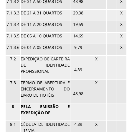
7.1.3.2
DE 31 A 50 QUARTOS
48,98
X
7.1.3.3
DE 21 A 31 QUARTOS
29,38
X
7.1.3.4
DE 11 A 20 QUARTOS
19,59
X
7.1.3.5
DE 05 A 10 QUARTOS
14,69
X
7.1.3.6
DE 01 A 05 QUARTOS
9,79
X
7.2
EXPEDIÇÃO DE CARTEIRA
X
DE IDENTIDADE
4,89
PROFISSIONAL
7.3
TERMO DE ABERTURA E
X
ENCERRAMENTO DO
48,98
LIVRO DE HOTÉIS
8
PELA EMISSÃO E
EXPEDIÇÃO DE
:
8.1
CÉDULA DE IDENTIDADE
4,89
X
- 1ª VIA