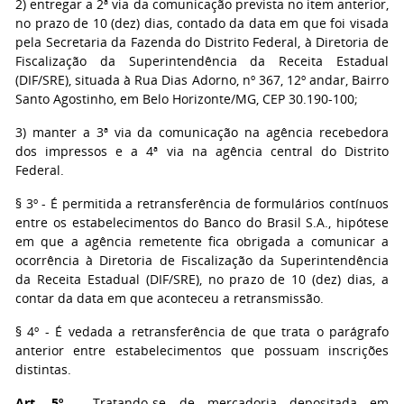
2) entregar a 2ª via da comunicação prevista no item anterior,
no prazo de 10 (dez) dias, contado da data em que foi visada
pela Secretaria da Fazenda do Distrito Federal, à Diretoria de
Fiscalização da Superintendência da Receita Estadual
(DIF/SRE), situada à Rua Dias Adorno, nº 367, 12º andar, Bairro
Santo Agostinho, em Belo Horizonte/MG, CEP 30.190-100;
3) manter a 3ª via da comunicação na agência recebedora
dos impressos e a 4ª via na agência central do Distrito
Federal.
§ 3º - É permitida a retransferência de formulários contínuos
entre os estabelecimentos do Banco do Brasil S.A., hipótese
em que a agência remetente fica obrigada a comunicar a
ocorrência à Diretoria de Fiscalização da Superintendência
da Receita Estadual (DIF/SRE), no prazo de 10 (dez) dias, a
contar da data em que aconteceu a retransmissão.
§ 4º - É vedada a retransferência de que trata o parágrafo
anterior entre estabelecimentos que possuam inscrições
distintas.
Art. 5º
- Tratando-se de mercadoria depositada em