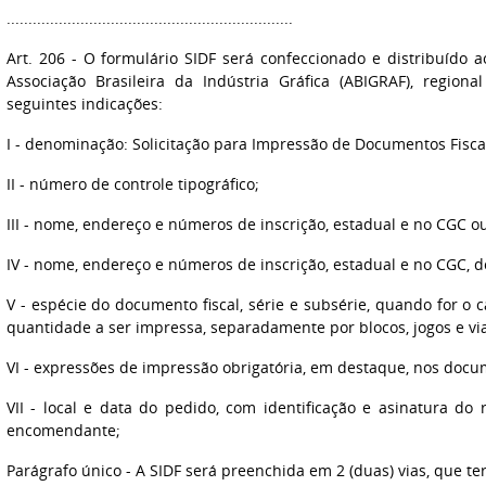
..................................................................
Art. 206 - O formulário SIDF será confeccionado e distribuído a
Associação Brasileira da Indústria Gráfica (ABIGRAF), region
seguintes indicações:
I - denominação: Solicitação para Impressão de Documentos Fisca
II - número de controle tipográfico;
III - nome, endereço e números de inscrição, estadual e no CGC ou
IV - nome, endereço e números de inscrição, estadual e no CGC, d
V - espécie do documento fiscal, série e subsérie, quando for o 
quantidade a ser impressa, separadamente por blocos, jogos e via
VI - expressões de impressão obrigatória, em destaque, nos docum
VII - local e data do pedido, com identificação e asinatura do
encomendante;
Parágrafo único - A SIDF será preenchida em 2 (duas) vias, que te