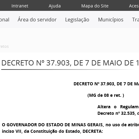
Intranet
Ajuda
Mapa do Site
Aces
ional
Área do servidor
Legislação
Municípios
Tr
retos
DECRETO Nº 37.903, DE 7 DE MAIO DE 
DECRETO Nº 37.903, DE 7 DE M
(MG de 08 e ret. )
Altera o Regula
Decreto nº 32.535, 
O GOVERNADOR DO ESTADO DE MINAS GERAIS,
no uso de atribu
inciso VII, da Constituição do Estado, DECRETA: