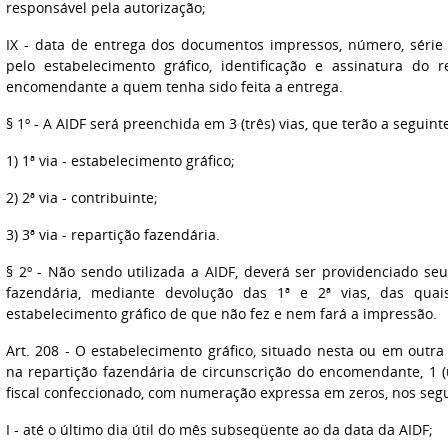
responsável pela autorização;
IX - data de entrega dos documentos impressos, número, série 
pelo estabelecimento gráfico, identificação e assinatura do 
encomendante a quem tenha sido feita a entrega.
§ 1º - A AIDF será preenchida em 3 (três) vias, que terão a seguint
1) 1ª via - estabelecimento gráfico;
2) 2ª via - contribuinte;
3) 3ª via - repartição fazendária.
§ 2º - Não sendo utilizada a AIDF, deverá ser providenciado se
fazendária, mediante devolução das 1ª e 2ª vias, das quai
estabelecimento gráfico de que não fez e nem fará a impressão.
Art. 208 - O estabelecimento gráfico, situado nesta ou em outr
na repartição fazendária de circunscrição do encomendante, 1
fiscal confeccionado, com numeração expressa em zeros, nos segu
I - até o último dia útil do mês subseqüente ao da data da AIDF;