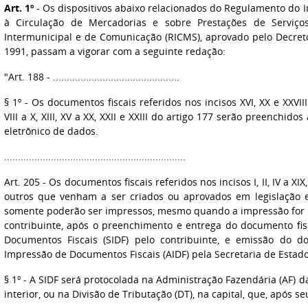
Art. 1º
- Os dispositivos abaixo relacionados do Regulamento do 
à Circulação de Mercadorias e sobre Prestações de Serviço
Intermunicipal e de Comunicação (RICMS), aprovado pelo Decreto
1991, passam a vigorar com a seguinte redação:
"Art. 188 - ..............................................
§ 1º - Os documentos fiscais referidos nos incisos XVI, XX e XXVIII
VIII a X, XIII, XV a XX, XXII e XXIII do artigo 177 serão preench
eletrônico de dados.
..................................................................
Art. 205 - Os documentos fiscais referidos nos incisos I, II, IV a XIX,
outros que venham a ser criados ou aprovados em legislação e
somente poderão ser impressos, mesmo quando a impressão for r
contribuinte, após o preenchimento e entrega do documento fis
Documentos Fiscais (SIDF) pelo contribuinte, e emissão do d
Impressão de Documentos Fiscais (AIDF) pela Secretaria de Estad
§ 1º - A SIDF será protocolada na Administração Fazendária (AF) d
interior, ou na Divisão de Tributação (DT), na capital, que, após s