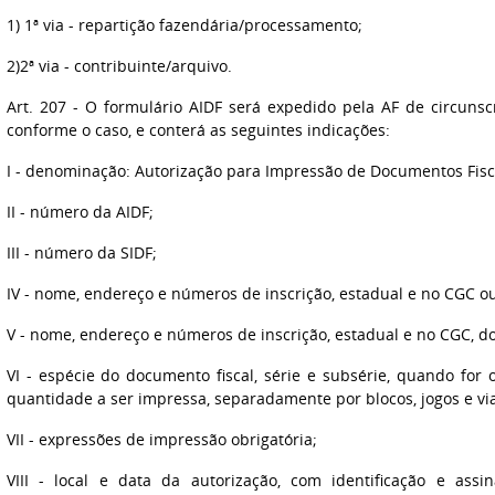
1) 1ª via - repartição fazendária/processamento;
2)2ª via - contribuinte/arquivo.
Art. 207 - O formulário AIDF será expedido pela AF de circunsc
conforme o caso, e conterá as seguintes indicações:
I - denominação: Autorização para Impressão de Documentos Fisc
II - número da AIDF;
III - número da SIDF;
IV - nome, endereço e números de inscrição, estadual e no CGC ou
V - nome, endereço e números de inscrição, estadual e no CGC, do
VI - espécie do documento fiscal, série e subsérie, quando for o
quantidade a ser impressa, separadamente por blocos, jogos e via
VII - expressões de impressão obrigatória;
VIII - local e data da autorização, com identificação e assi