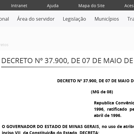
Intranet
Ajuda
Mapa do Site
Aces
ional
Área do servidor
Legislação
Municípios
Tr
retos
DECRETO Nº 37.900, DE 07 DE MAIO DE
DECRETO Nº 37.900, DE 07 DE MAIO D
(MG de 08)
Republica Convêni
1996, ratificado p
abril de 1996.
O GOVERNADOR DO ESTADO DE MINAS GERAIS,
no uso de atribu
inciso VII, da Constituição do Estado, DECRETA: