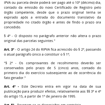
IPVA ou parcela deste poderá ser pago até o 10º (décimo) dia,
contado da emissão do novo Certificado de Registro pelo
órgão competente, desde que o prazo original tenha se
expirado após a entrada do documento translativo da
propriedade no citado órgão e antes de findo o prazo ora
concedido.
§ 4º - O disposto no parágrafo anterior não altera o prazo
original das parcelas seguintes."
Art. 3º
- O artigo 24 do RIPVA fica acrescido do § 2º, passando
o atual parágrafo único a constituir o § 1º;
"§ 2º - Os comprovantes de recolhimento deverão ser
conservados pelo prazo de 5 (cinco) anos, contado do
primeiro dia do exercício subseqüente ao de ocorrência do
fato gerador."
Art. 4º -
Este Decreto entra em vigor na data de sua
publicação para produzir efeitos, relativamente aos §§ 3º e 4º
do artigo 15, a partir de 1º de janeiro de 1995.
Art. 5º
- Revogam-se as disposições em contrário.