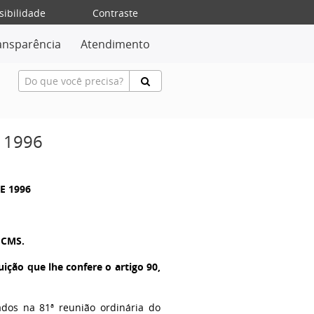
sibilidade
Contraste
ansparência
Atendimento
 1996
DE 1996
ICMS.
ição que lhe confere o artigo 90,
dos na 81ª reunião ordinária do