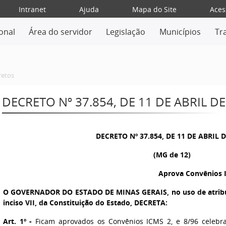
Intranet
Ajuda
Mapa do Site
Aces
ional
Área do servidor
Legislação
Municípios
Tr
retos
DECRETO Nº 37.854, DE 11 DE ABRIL DE
DECRETO Nº 37.854, DE 11 DE ABRIL 
(MG de 12)
Aprova Convênios 
O GOVERNADOR DO ESTADO DE MINAS GERAIS,
no uso de atribu
inciso VII, da Constituição do Estado, DECRETA:
Art. 1º -
Ficam aprovados os Convênios ICMS 2, e 8/96 celebra