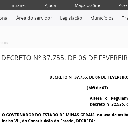
Intranet
Ajuda
Mapa do Site
Aces
ional
Área do servidor
Legislação
Municípios
Tr
retos
DECRETO Nº 37.755, DE 06 DE FEVEREI
DECRETO Nº 37.755, DE 06 DE FEVEREIR
(MG de 07)
Altera o Regula
Decreto nº 32.535, 
O GOVERNADOR DO ESTADO DE MINAS GERAIS,
no uso de atribu
inciso VII, da Constituição do Estado, DECRETA: