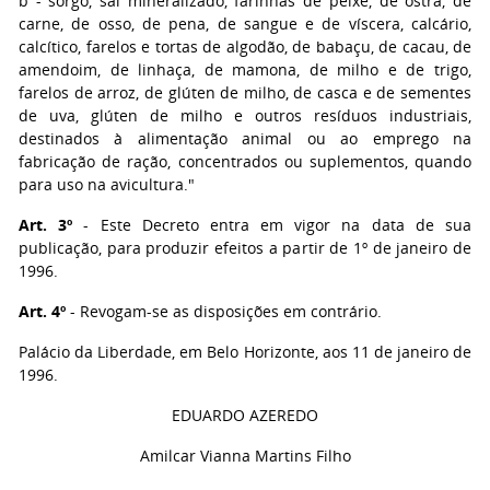
b - sorgo, sal mineralizado, farinhas de peixe, de ostra, de
carne, de osso, de pena, de sangue e de víscera, calcário,
calcítico, farelos e tortas de algodão, de babaçu, de cacau, de
amendoim, de linhaça, de mamona, de milho e de trigo,
farelos de arroz, de glúten de milho, de casca e de sementes
de uva, glúten de milho e outros resíduos industriais,
destinados à alimentação animal ou ao emprego na
fabricação de ração, concentrados ou suplementos, quando
para uso na avicultura."
Art. 3º
- Este Decreto entra em vigor na data de sua
publicação, para produzir efeitos a partir de 1º de janeiro de
1996.
Art. 4º
- Revogam-se as disposições em contrário.
Palácio da Liberdade, em Belo Horizonte, aos 11 de janeiro de
1996.
EDUARDO AZEREDO
Amilcar Vianna Martins Filho