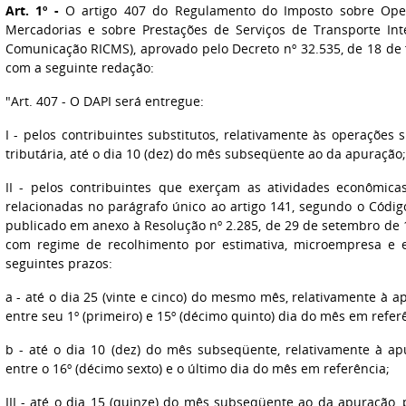
Art. 1º -
O artigo 407 do Regulamento do Imposto sobre Opera
Mercadorias e sobre Prestações de Serviços de Transporte Int
Comunicação RICMS), aprovado pelo Decreto nº 32.535, de 18 de f
com a seguinte redação:
"Art. 407 - O DAPI será entregue:
I - pelos contribuintes substitutos, relativamente às operações 
tributária, até o dia 10 (dez) do mês subseqüente ao da apuração;
II - pelos contribuintes que exerçam as atividades econômica
relacionadas no parágrafo único ao artigo 141, segundo o Códig
publicado em anexo à Resolução nº 2.285, de 29 de setembro de 1
com regime de recolhimento por estimativa, microempresa e
seguintes prazos:
a - até o dia 25 (vinte e cinco) do mesmo mês, relativamente à
entre seu 1º (primeiro) e 15º (décimo quinto) dia do mês em refer
b - até o dia 10 (dez) do mês subseqüente, relativamente à 
entre o 16º (décimo sexto) e o último dia do mês em referência;
III - até o dia 15 (quinze) do mês subseqüente ao da apuração, 