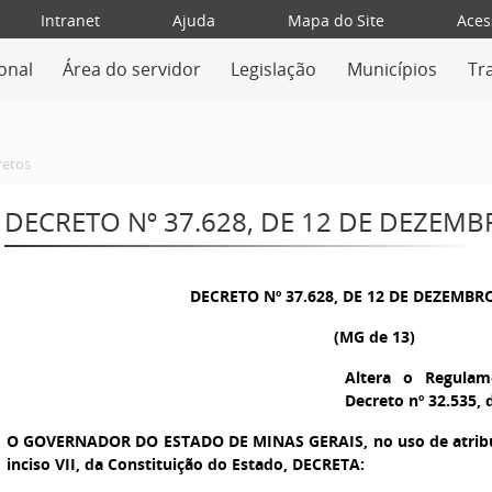
Intranet
Ajuda
Mapa do Site
Aces
ional
Área do servidor
Legislação
Municípios
Tr
retos
DECRETO Nº 37.628, DE 12 DE DEZEMB
DECRETO Nº 37.628, DE 12 DE DEZEMBR
(MG de 13)
Altera o Regula
Decreto nº 32.535, 
O GOVERNADOR DO ESTADO DE MINAS GERAIS
, no uso de atrib
inciso VII, da Constituição do Estado, DECRETA: