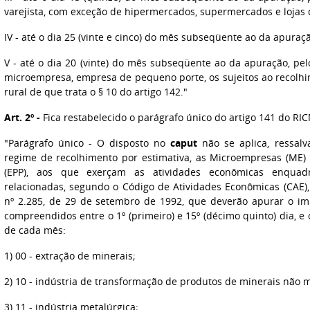
varejista, com exceção de hipermercados, supermercados e lojas
IV - até o dia 25 (vinte e cinco) do mês subseqüente ao da apur
V - até o dia 20 (vinte) do mês subseqüente ao da apuração, pel
microempresa, empresa de pequeno porte, os sujeitos ao recolhi
rural de que trata o § 10 do artigo 142."
Art. 2º -
Fica restabelecido o parágrafo único do artigo 141 do RI
"Parágrafo único - O disposto no
caput
não se aplica, ressalv
regime de recolhimento por estimativa, as Microempresas (ME
(EPP), aos que exerçam as atividades econômicas enquadra
relacionadas, segundo o Código de Atividades Econômicas (CAE)
nº 2.285, de 29 de setembro de 1992, que deverão apurar o im
compreendidos entre o 1º (primeiro) e 15º (décimo quinto) dia, e 
de cada mês:
1) 00 - extração de minerais;
2) 10 - indústria de transformação de produtos de minerais não m
3) 11 - indústria metalúrgica;