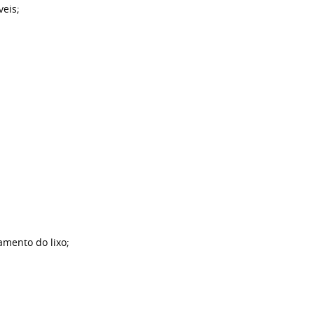
veis;
iamento do lixo;