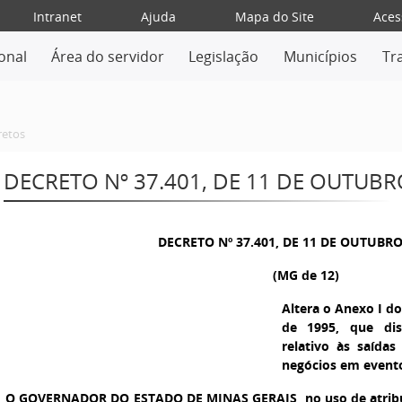
Intranet
Ajuda
Mapa do Site
Aces
ional
Área do servidor
Legislação
Municípios
Tr
retos
DECRETO Nº 37.401, DE 11 DE OUTUBR
DECRETO Nº 37.401, DE 11 DE OUTUBRO
(MG de 12)
Altera o Anexo I do
de 1995, que di
relativo às saída
negócios em evento
O GOVERNADOR DO ESTADO DE MINAS GERAIS,
no uso de atribu