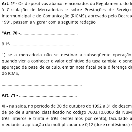
Art. 1º -
Os dispositivos abaixo relacionados do Regulamento do 
à Circulação de Mercadorias e sobre Prestações de Serviço
Intermunicipal e de Comunicação (RICMS), aprovado pelo Decreto
1991, passam a vigorar com a seguinte redação:
"Art. 70 -
.................................................
§ 1º- .....................................................
1) se a mercadoria não se destinar a subseqüente operação 
quando vier a conhecer o valor definitivo da taxa cambial e sen
apuração da base de cálculo, emitir nota fiscal pela diferença 
do ICMS;
....................................................................
Art. 71 -
.................................................
XI - na saída, no período de 30 de outubro de 1992 a 31 de deze
de pó de alumínio, classificado no código 7603.10.0000 da NBM
três inteiros e trinta e três centésimos por cento), facultado
mediante a aplicação do multiplicador de 0,12 (doze centésimos) 