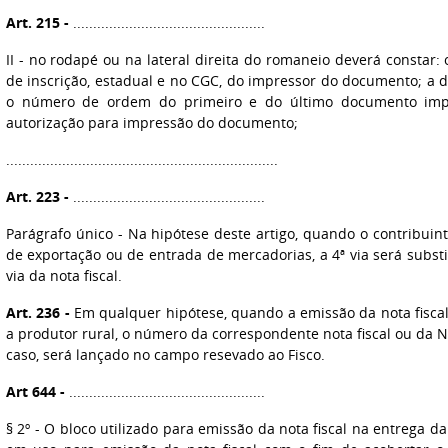
Art. 215 -
................................................
II - no rodapé ou na lateral direita do romaneio deverá constar
de inscrição, estadual e no CGC, do impressor do documento; a 
o número de ordem do primeiro e do último documento imp
autorização para impressão do documento;
....................................................................
Art. 223 -
................................................
Parágrafo único - Na hipótese deste artigo, quando o contribuint
de exportação ou de entrada de mercadorias, a 4ª via será substi
via da nota fiscal.
Art. 236 -
Em qualquer hipótese, quando a emissão da nota fiscal 
a produtor rural, o número da correspondente nota fiscal ou da N
caso, será lançado no campo resevado ao Fisco.
Art 644 -
.................................................
§ 2º - O bloco utilizado para emissão da nota fiscal na entrega d