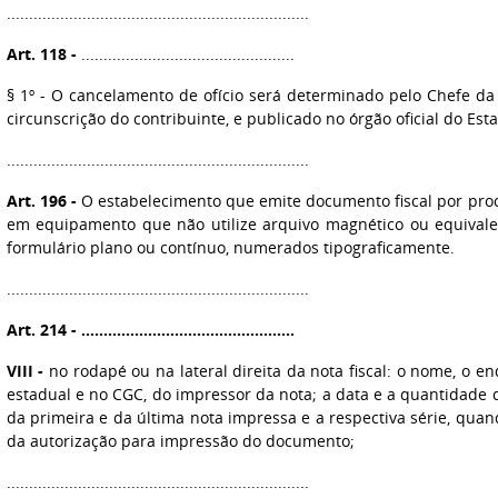
....................................................................
Art. 118 -
................................................
§ 1º - O cancelamento de ofício será determinado pelo Chefe da
circunscrição do contribuinte, e publicado no órgão oficial do Est
....................................................................
Art. 196 -
O estabelecimento que emite documento fiscal por proc
em equipamento que não utilize arquivo magnético ou equivalen
formulário plano ou contínuo, numerados tipograficamente.
....................................................................
Art. 214 - ................................................
VIII -
no rodapé ou na lateral direita da nota fiscal: o nome, o e
estadual e no CGC, do impressor da nota; a data e a quantidad
da primeira e da última nota impressa e a respectiva série, quan
da autorização para impressão do documento;
....................................................................