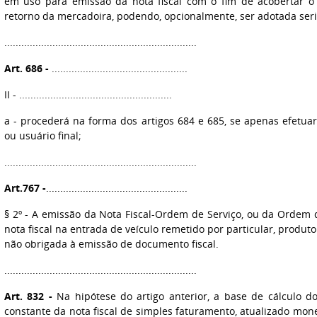
em uso para emissão da nota fiscal com o fim de acobertar o
retorno da mercadoira, podendo, opcionalmente, ser adotada seri
....................................................................
Art. 686 -
................................................
II - ......................................................
a - procederá na forma dos artigos 684 e 685, se apenas efetuar
ou usuário final;
....................................................................
Art.767 -
..................................................
§ 2º - A emissão da Nota Fiscal-Ordem de Serviço, ou da Ordem 
nota fiscal na entrada de veículo remetido por particular, produtor
não obrigada à emissão de documento fiscal.
....................................................................
Art. 832 -
Na hipótese do artigo anterior, a base de cálculo d
constante da nota fiscal de simples faturamento, atualizado mon