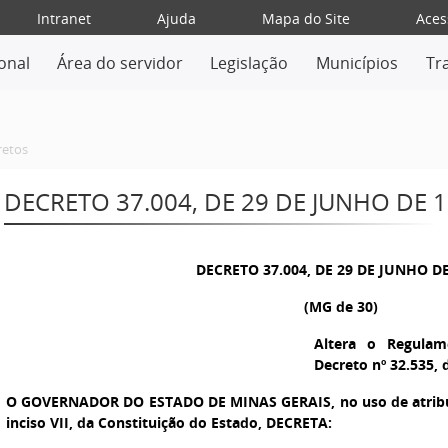
Intranet
Ajuda
Mapa do Site
Aces
ional
Área do servidor
Legislação
Municípios
Tr
retos
DECRETO 37.004, DE 29 DE JUNHO DE 
DECRETO 37.004, DE 29 DE JUNHO D
(MG de 30)
Altera o Regula
Decreto nº 32.535, 
O GOVERNADOR DO ESTADO DE MINAS GERAIS,
no uso de atribu
inciso VII, da Constituição do Estado, DECRETA: