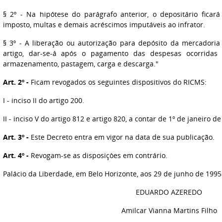
§ 2º - Na hipótese do parágrafo anterior, o depositário fica
imposto, multas e demais acréscimos imputáveis ao infrator.
§ 3º - A liberação ou autorização para depósito da mercadoria
artigo, dar-se-á após o pagamento das despesas ocorridas
armazenamento, pastagem, carga e descarga."
Art. 2º -
Ficam revogados os seguintes dispositivos do RICMS:
I - inciso II do artigo 200.
II - inciso V do artigo 812 e artigo 820, a contar de 1º de janeiro de
Art. 3º -
Este Decreto entra em vigor na data de sua publicação.
Art. 4º -
Revogam-se as disposiçòes em contrário.
Palácio da Liberdade, em Belo Horizonte, aos 29 de junho de 1995
EDUARDO AZEREDO
Amilcar Vianna Martins Filho