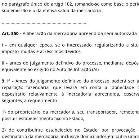
no parágrafo único do artigo 102, tomando-se como base o per
sua emissão e o da efetiva saída da mercadoria.
....................................................................
Art. 850 -
A liberação da mercadoria apreendida será autorizada:
I - em qualquer época, se o interessado, regularizando a si
imposto, multas e acréscimos devidos;
II - antes do julgamento defintivo do processo, mediante depós
equivalente ao exigido no Auto de Infração (AI).
§ 1º - Antes do julgamento definitivo do processo poderá ser a
repartição fazendária, que levará em conta a idoneidade 
depositário relativamente à mercadoria apreendida, obser
seguintes, a requerimento:
1) do proprietário da mercadoria, seu transportador, remeten
possuir estabelecimento fixo no Estado;
2) de contribuinte estabelecido no Estado, por provocação
destinatário da mercadoria, inclusive domiciliados em outra uni