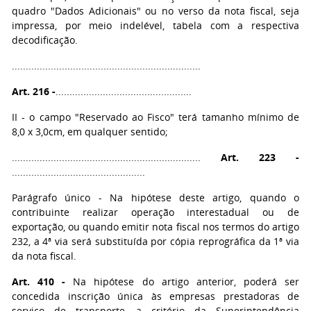
quadro "Dados Adicionais" ou no verso da nota fiscal, seja
impressa, por meio indelével, tabela com a respectiva
decodificação.
....................................................................
Art. 216 -
.................................................
II - o campo "Reservado ao Fisco" terá tamanho mínimo de
8,0 x 3,0cm, em qualquer sentido;
....................................................................
Art. 223 -
................................................
Parágrafo único - Na hipótese deste artigo, quando o
contribuinte realizar operação interestadual ou de
exportação, ou quando emitir nota fiscal nos termos do artigo
232, a 4ª via será substituída por cópia reprográfica da 1ª via
da nota fiscal.
Art. 410 -
Na hipótese do artigo anterior, poderá ser
concedida inscrição única às empresas prestadoras de
serviço de transporte, a critério da Superintendência