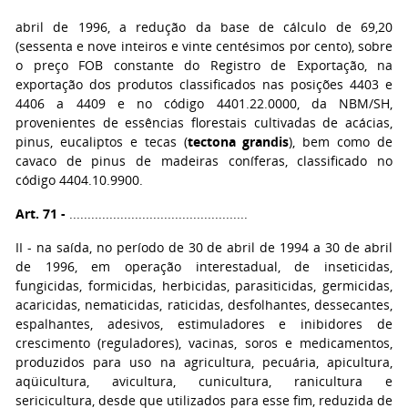
abril de 1996, a redução da base de cálculo de 69,20
(sessenta e nove inteiros e vinte centésimos por cento), sobre
o preço FOB constante do Registro de Exportação, na
exportação dos produtos classificados nas posições 4403 e
4406 a 4409 e no código 4401.22.0000, da NBM/SH,
provenientes de essências florestais cultivadas de acácias,
pinus, eucaliptos e tecas (
tectona grandis
), bem como de
cavaco de pinus de madeiras coníferas, classificado no
código 4404.10.9900.
Art. 71 -
.................................................
II - na saída, no período de 30 de abril de 1994 a 30 de abril
de 1996, em operação interestadual, de inseticidas,
fungicidas, formicidas, herbicidas, parasiticidas, germicidas,
acaricidas, nematicidas, raticidas, desfolhantes, dessecantes,
espalhantes, adesivos, estimuladores e inibidores de
crescimento (reguladores), vacinas, soros e medicamentos,
produzidos para uso na agricultura, pecuária, apicultura,
aqüicultura, avicultura, cunicultura, ranicultura e
sericicultura, desde que utilizados para esse fim, reduzida de