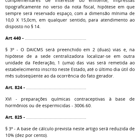
complementares de interesse do emitente, impressas
tipograficamente no verso da nota fiscal, hipótese em que
sempre será reservado espaço, com a dimensão mínima de
10,0 X 15,0cm, em qualquer sentido, para atendimento ao
disposto no § 14.
Art 440 -
.................................................
§ 3º - O DAICMS será preenchido em 2 (duas) vias e, na
hipótese de a sede centralizadora localizar-se em outra
unidade da Federação, 1 (uma) das vias será remetida ao
estabelecimento inscrito neste Estado, até o último dia útil do
mês subseqüente ao da ocorrência do fato gerador.
Art. 824 -
................................................
XVI - preparações químicas contraceptivas à base de
hormônios ou de espermicidas - 3006.60.
Art. 825 -
................................................
§ 3º - A base de cálculo prevista neste artigo será reduzida de
10% (dez por cento).