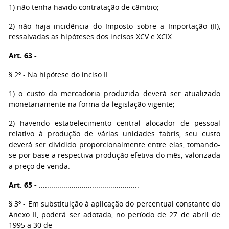
1) não tenha havido contratação de câmbio;
2) não haja incidência do Imposto sobre a Importação (II),
ressalvadas as hipóteses dos incisos XCV e XCIX.
Art. 63 -
..................................................
§ 2º - Na hipótese do inciso II:
1) o custo da mercadoria produzida deverá ser atualizado
monetariamente na forma da legislação vigente;
2) havendo estabelecimento central alocador de pessoal
relativo à produção de várias unidades fabris, seu custo
deverá ser dividido proporcionalmente entre elas, tomando-
se por base a respectiva produção efetiva do mês, valorizada
a preço de venda.
Art. 65 -
.................................................
§ 3º - Em substituição à aplicação do percentual constante do
Anexo II, poderá ser adotada, no período de 27 de abril de
1995 a 30 de