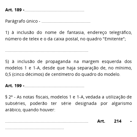
Art. 189 -
.................................................
Parágrafo único - ........................................
1) à inclusão do nome de fantasia, endereço telegráfico,
número de telex e o da caixa postal, no quadro "Emitente";
....................................................................
5) à inclusão de propaganda na margem esquerda dos
modelos 1 e 1-A, desde que haja separação de, no mínimo,
0,5 (cinco décimos) de centímetro do quadro do modelo.
Art. 199 -
.................................................
§ 2º - As notas fiscais, modelos 1 e 1-A, vedada a utilização de
subséries, poderão ter série designada por algarismo
arábico, quando houver:
....................................................................
Art. 214 -
................................................