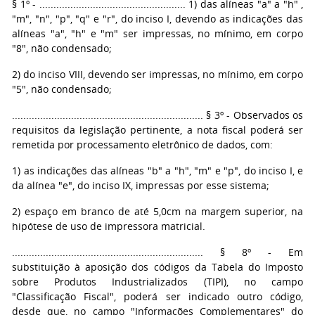
§ 1º - .................................................... 1) das alíneas "a" a "h" ,
"m", "n", "p", "q" e "r", do inciso I, devendo as indicações das
alíneas "a", "h" e "m" ser impressas, no mínimo, em corpo
"8", não condensado;
2) do inciso VIII, devendo ser impressas, no mínimo, em corpo
"5", não condensado;
.................................................................... § 3º - Observados os
requisitos da legislação pertinente, a nota fiscal poderá ser
remetida por processamento eletrônico de dados, com:
1) as indicações das alíneas "b" a "h", "m" e "p", do inciso I, e
da alínea "e", do inciso IX, impressas por esse sistema;
2) espaço em branco de até 5,0cm na margem superior, na
hipótese de uso de impressora matricial.
.................................................................... § 8º - Em
substituição à aposição dos códigos da Tabela do Imposto
sobre Produtos Industrializados (TIPI), no campo
"Classificação Fiscal", poderá ser indicado outro código,
desde que, no campo "Informações Complementares" do