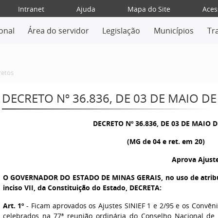
Intranet
Ajuda
Mapa do Site
Aces
ional
Área do servidor
Legislação
Municípios
Tr
retos
DECRETO Nº 36.836, DE 03 DE MAIO DE
DECRETO Nº 36.836, DE 03 DE MAIO D
(MG de 04 e ret. em 20)
Aprova Ajuste
O GOVERNADOR DO ESTADO DE MINAS GERAIS, no uso de atribuiç
inciso VII, da Constituição do Estado, DECRETA:
Art. 1º
- Ficam aprovados os Ajustes SINIEF 1 e 2/95 e os Convênios
celebrados na 77ª reunião ordinária do Conselho Nacional de P