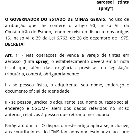
aerossol (tinta
"spray").
O GOVERNADOR DO ESTADO DE MINAS GERAIS,
no uso de
atribuição que lhe confere o artigo 90, inciso VII, da
Constituição do Estado, tendo em vista o disposto nos artigos
16, inciso VI, e 39 da Lei 6.763, de 26 de dezembro de 1975,
DECRETA:
Art. 1º
- Nas operações de venda a varejo de tintas em
aerossol (tinta
spray
), o estabelecimento deverá emitir nota
fiscal que, além das exigências previstas na legislação
tributária, conterá, obrigatoriamente:
I - se pessoa física, o adquirente, seu nome, endereço e
documento oficial de identidade;
II - se pessoa jurídica, o adquirente, seu nome ou razão social,
endereço e CGC/MF, além dos dados referidos no inciso
anterior, relativos à pessoa que retirar a mercadoria.
Parágrafo único - O disposto neste artigo aplica-se, inclusive,
aos contribuintes do ICMS lançados por estimativa, aos que