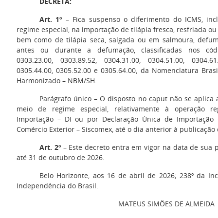
DECRETA:
Art. 1º
– Fica suspenso o diferimento do ICMS, inc
regime especial, na importação de tilápia fresca, resfriada ou 
bem como de tilápia seca, salgada ou em salmoura, defu
antes ou durante a defumação, classificadas nos códig
0303.23.00, 0303.89.52, 0304.31.00, 0304.51.00, 0304.61
0305.44.00, 0305.52.00 e 0305.64.00, da Nomenclatura Bras
Harmonizado – NBM/SH.
Parágrafo único – O disposto no caput não se aplica 
meio de regime especial, relativamente à operação re
Importação – DI ou por Declaração Única de Importação
Comércio Exterior – Siscomex, até o dia anterior à publicação
Art. 2º
– Este decreto entra em vigor na data de sua p
até 31 de outubro de 2026.
Belo Horizonte, aos 16 de abril de 2026; 238º da In
Independência do Brasil.
MATEUS SIMÕES DE ALMEIDA