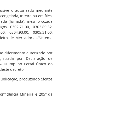
lusive o autorizado mediante
congelada, inteira ou em filés,
mada (fumada), mesmo cozida
os 0302.71.00, 0302.89.32,
.00, 0304.93.00, 0305.31.00,
ileira de Mercadorias/Sistema
ao diferimento autorizado por
gistrada por Declaração de
 – Duimp no Portal Único do
 deste decreto.
ublicação, produzindo efeitos
confidência Mineira e 205º da