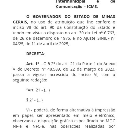
Intermunicipal e de
Comunicação – ICMS.
O GOVERNADOR DO ESTADO DE MINAS
GERAIS,
no uso de atribuição que lhe confere o
inciso VII do art. 90 da Constituição do Estado e
tendo em vista o disposto no art. 39 da Lei nº 6.763,
de 26 de dezembro de 1975, e no Ajuste SINIEF nº
04/25, de 11 de abril de 2025,
DECRETA
:
Art. 1º
– O § 2º do art. 21 da Parte 1 do Anexo
V do Decreto nº 48.589, de 22 de março de 2023,
passa a vigorar acrescido do inciso VI, com a
seguinte redação:
“Art. 21 ‒ (...)
§ 2º ‒ (...)
VI ‒ poderá, de forma alternativa à impressão
em papel, ser apresentado em meio eletrônico,
observada a disposição gráfica especificada no MOC
NF-e e NFC-e, nas operações realizadas por