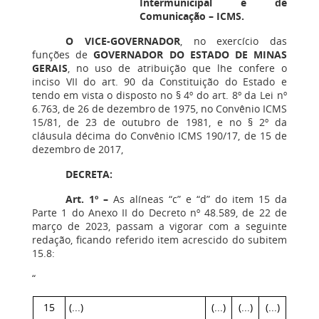
Intermunicipal e de
Comunicação – ICMS.
O VICE-GOVERNADOR
, no exercício das
funções de
GOVERNADOR DO ESTADO DE MINAS
GERAIS
, no uso de atribuição que lhe confere o
inciso VII do art. 90 da Constituição do Estado e
tendo em vista o disposto no § 4º do art. 8º da Lei nº
6.763, de 26 de dezembro de 1975, no Convênio ICMS
15/81, de 23 de outubro de 1981, e no § 2º da
cláusula décima do Convênio ICMS 190/17, de 15 de
dezembro de 2017,
DECRETA:
Art. 1º –
As alíneas “c” e “d” do item 15 da
Parte 1 do Anexo II do Decreto nº 48.589, de 22 de
março de 2023, passam a vigorar com a seguinte
redação, ficando referido item acrescido do subitem
15.8:
“
15
(...)
(...)
(...)
(...)