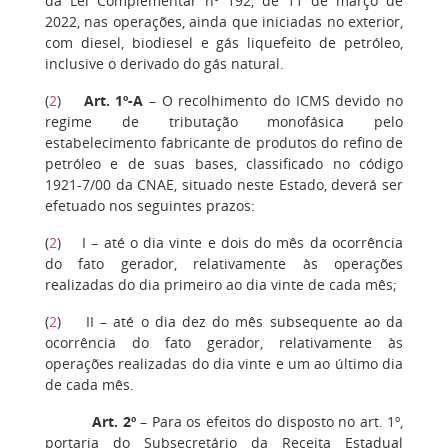
da Lei Complementar nº 192, de 11 de março de
2022, nas operações, ainda que iniciadas no exterior,
com diesel, biodiesel e gás liquefeito de petróleo,
inclusive o derivado do gás natural.
(
2
)
Art. 1º-A
– O recolhimento do ICMS devido no
regime de tributação monofásica pelo
estabelecimento fabricante de produtos do refino de
petróleo e de suas bases, classificado no código
1921-7/00 da CNAE, situado neste Estado, deverá ser
efetuado nos seguintes prazos:
(
2
) I – até o dia vinte e dois do mês da ocorrência
do fato gerador, relativamente às operações
realizadas do dia primeiro ao dia vinte de cada mês;
(
2
) II – até o dia dez do mês subsequente ao da
ocorrência do fato gerador, relativamente às
operações realizadas do dia vinte e um ao último dia
de cada mês.
Art. 2º
– Para os efeitos do disposto no art. 1º,
portaria do Subsecretário da Receita Estadual