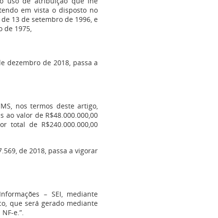
no uso de atribuição que lhe
 tendo em vista o disposto no
7, de 13 de setembro de 1996, e
o de 1975,
 de dezembro de 2018, passa a
MS, nos termos deste artigo,
as ao valor de R$48.000.000,00
or total de R$240.000.000,00
7.569, de 2018, passa a vigorar
Informações – SEI, mediante
sco, que será gerado mediante
 NF-e.”.