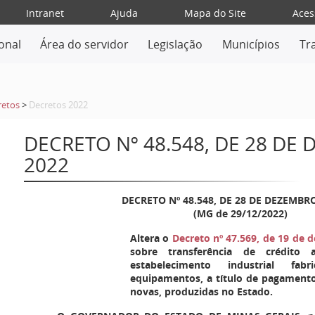
Intranet
Ajuda
Mapa do Site
Aces
ional
Área do servidor
Legislação
Municípios
Tr
retos
>
Decretos 2022
DECRETO Nº 48.548, DE 28 DE
2022
DECRETO Nº 48.548, DE 28 DE DEZEMBR
(MG de 29/12/2022)
Altera o
Decreto nº 47.569, de 19 de
sobre transferência de crédito
estabelecimento industrial f
equipamentos, a título de pagamento
novas, produzidas no Estado.