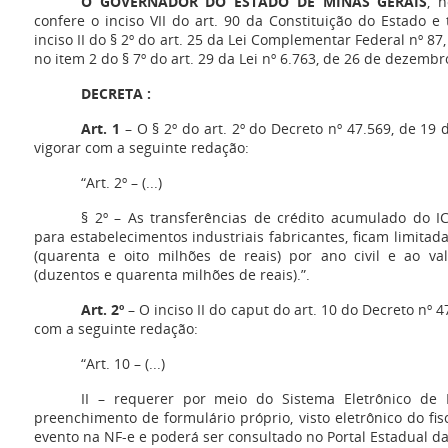
O GOVERNADOR DO ESTADO DE MINAS GERAIS
, 
confere o inciso VII do art. 90 da Constituição do Estado e
inciso II do § 2º do art. 25 da Lei Complementar Federal nº 8
no item 2 do § 7º do art. 29 da Lei nº 6.763, de 26 de dezembr
DECRETA :
Art. 1
– O § 2º do art. 2º do Decreto nº 47.569, de 19
vigorar com a seguinte redação:
“Art. 2º – (...)
§ 2º – As transferências de crédito acumulado do IC
para estabelecimentos industriais fabricantes, ficam limitad
(quarenta e oito milhões de reais) por ano civil e ao val
(duzentos e quarenta milhões de reais).”.
Art. 2º
– O inciso II do caput do art. 10 do Decreto nº 4
com a seguinte redação:
“Art. 10 – (...)
II – requerer por meio do Sistema Eletrônico de 
preenchimento de formulário próprio, visto eletrônico do fi
evento na NF-e e poderá ser consultado no Portal Estadual da