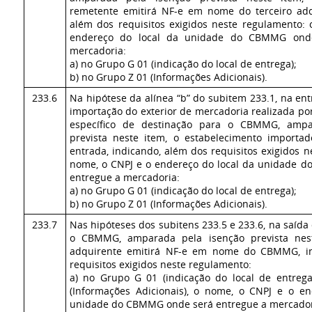
remetente emitirá NF-e em nome do terceiro adqu
além dos requisitos exigidos neste regulamento:
endereço do local da unidade do CBMMG ond
mercadoria:
a) no Grupo G 01 (indicação do local de entrega);
b) no Grupo Z 01 (Informações Adicionais).
233.6
Na hipótese da alínea “b” do subitem 233.1, na en
importação do exterior de mercadoria realizada por
específico de destinação para o CBMMG, ampa
prevista neste item, o estabelecimento importad
entrada, indicando, além dos requisitos exigidos 
nome, o CNPJ e o endereço do local da unidade 
entregue a mercadoria:
a) no Grupo G 01 (indicação do local de entrega);
b) no Grupo Z 01 (Informações Adicionais).
233.7
Nas hipóteses dos subitens 233.5 e 233.6, na saíd
o CBMMG, amparada pela isenção prevista nest
adquirente emitirá NF-e em nome do CBMMG, in
requisitos exigidos neste regulamento:
a) no Grupo G 01 (indicação do local de entreg
(Informações Adicionais), o nome, o CNPJ e o en
unidade do CBMMG onde será entregue a mercador