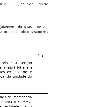
 ICMS 38/06, de 7 de julho de
gulamento do ICMS – RICMS,
, fica acrescido dos subitens
(...)
ada pela isenção
te emitirá NF-e em
os exigidos neste
ocal da unidade do
saída de mercadoria
ação para o CBMMG,
o estabelecimento