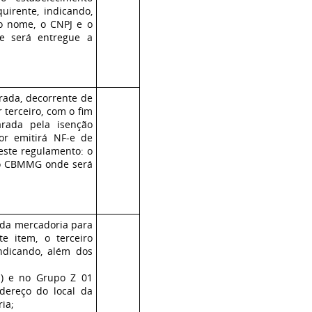
irente, indicando,
 o nome, o CNPJ e o
e será entregue a
trada, decorrente de
 terceiro, com o fim
rada pela isenção
or emitirá NF-e de
neste regulamento: o
do CBMMG onde será
a da mercadoria para
e item, o terceiro
dicando, além dos
a) e no Grupo Z 01
dereço do local da
ia;