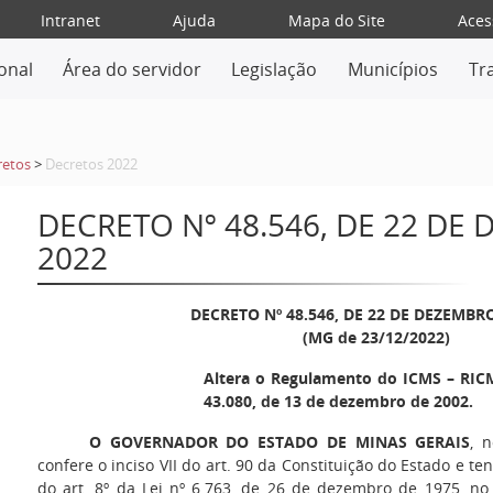
Intranet
Ajuda
Mapa do Site
Aces
ional
Área do servidor
Legislação
Municípios
Tr
retos
>
Decretos 2022
DECRETO Nº 48.546, DE 22 DE
2022
DECRETO Nº 48.546, DE 22 DE DEZEMBR
(MG de 23/12/2022)
Altera o Regulamento do ICMS – RICM
43.080, de 13 de dezembro de 2002.
O GOVERNADOR DO ESTADO DE MINAS GERAIS
, 
confere o inciso VII do art. 90 da Constituição do Estado e te
do art. 8º da Lei nº 6.763, de 26 de dezembro de 1975, no