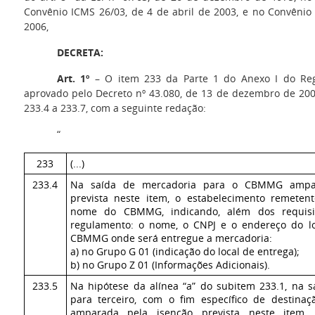
Convênio ICMS 26/03, de 4 de abril de 2003, e no Convênio
2006,
DECRETA:
Art. 1º
– O item 233 da Parte 1 do Anexo I do Re
aprovado pelo Decreto nº 43.080, de 13 de dezembro de 2002
233.4 a 233.7, com a seguinte redação:
“
233
(...)
233.4
Na saída de mercadoria para o CBMMG ampar
prevista neste item, o estabelecimento remeten
nome do CBMMG, indicando, além dos requisit
regulamento: o nome, o CNPJ e o endereço do l
CBMMG onde será entregue a mercadoria:
a) no Grupo G 01 (indicação do local de entrega);
b) no Grupo Z 01 (Informações Adicionais).
233.5
Na hipótese da alínea “a” do subitem 233.1, na 
para terceiro, com o fim específico de destin
amparada pela isenção prevista neste item, 