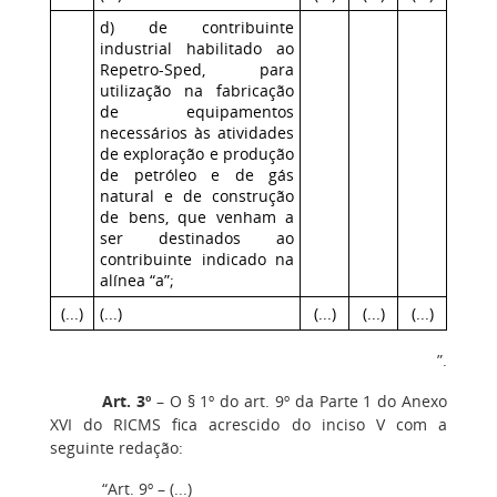
d) de contribuinte
industrial habilitado ao
Repetro-Sped, para
utilização na fabricação
de equipamentos
necessários às atividades
de exploração e produção
de petróleo e de gás
natural e de construção
de bens, que venham a
ser destinados ao
contribuinte indicado na
alínea “a”;
(...)
(...)
(...)
(...)
(...)
”.
Art. 3º
– O § 1º do art. 9º da Parte 1 do Anexo
XVI do RICMS fica acrescido do inciso V com a
seguinte redação:
“Art. 9º – (...)