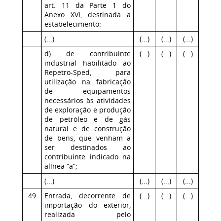
art. 11 da Parte 1 do
Anexo XVI, destinada a
estabelecimento:
(...)
(...)
(...)
(...)
d) de contribuinte
(...)
(...)
(...)
industrial habilitado ao
Repetro-Sped, para
utilização na fabricação
de equipamentos
necessários às atividades
de exploração e produção
de petróleo e de gás
natural e de construção
de bens, que venham a
ser destinados ao
contribuinte indicado na
alínea “a”;
(...)
(...)
(...)
(...)
49
Entrada, decorrente de
(...)
(...)
(...)
importação do exterior,
realizada pelo