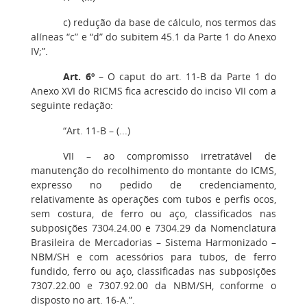
c) redução da base de cálculo, nos termos das
alíneas “c” e “d” do subitem 45.1 da Parte 1 do Anexo
IV;”.
Art. 6º
– O caput do art. 11-B da Parte 1 do
Anexo XVI do RICMS fica acrescido do inciso VII com a
seguinte redação:
“Art. 11-B – (...)
VII – ao compromisso irretratável de
manutenção do recolhimento do montante do ICMS,
expresso no pedido de credenciamento,
relativamente às operações com tubos e perfis ocos,
sem costura, de ferro ou aço, classificados nas
subposições 7304.24.00 e 7304.29 da Nomenclatura
Brasileira de Mercadorias – Sistema Harmonizado –
NBM/SH e com acessórios para tubos, de ferro
fundido, ferro ou aço, classificadas nas subposições
7307.22.00 e 7307.92.00 da NBM/SH, conforme o
disposto no art. 16-A.”.