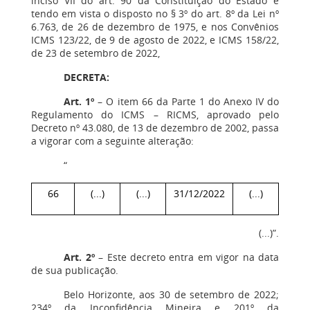
inciso VII do art. 90 da Constituição do Estado e
tendo em vista o disposto no § 3º do art. 8º da Lei nº
6.763, de 26 de dezembro de 1975, e nos Convênios
ICMS 123/22, de 9 de agosto de 2022, e ICMS 158/22,
de 23 de setembro de 2022,
DECRETA:
Art. 1º
– O item 66 da Parte 1 do Anexo IV do
Regulamento do ICMS – RICMS, aprovado pelo
Decreto nº 43.080, de 13 de dezembro de 2002, passa
a vigorar com a seguinte alteração:
“
66
(...)
(...)
31/12/2022
(...)
(...)”.
Art. 2º
– Este decreto entra em vigor na data
de sua publicação.
Belo Horizonte, aos 30 de setembro de 2022;
234º da Inconfidência Mineira e 201º da