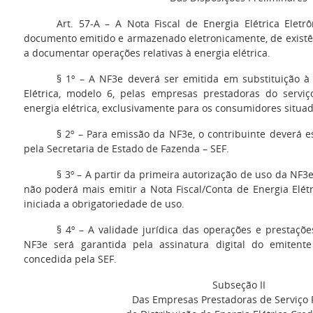
Art. 57-A – A Nota Fiscal de Energia Elétrica Eletr
documento emitido e armazenado eletronicamente, de existên
a documentar operações relativas à energia elétrica.
§ 1º – A NF3e deverá ser emitida em substituição à 
Elétrica, modelo 6, pelas empresas prestadoras do serviç
energia elétrica, exclusivamente para os consumidores situad
§ 2º – Para emissão da NF3e, o contribuinte deverá 
pela Secretaria de Estado de Fazenda – SEF.
§ 3º – A partir da primeira autorização de uso da NF3
não poderá mais emitir a Nota Fiscal/Conta de Energia Elét
iniciada a obrigatoriedade de uso.
§ 4º – A validade jurídica das operações e prestaç
NF3e será garantida pela assinatura digital do emitent
concedida pela SEF.
Subseção II
Das Empresas Prestadoras de Serviço 