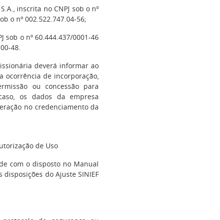
S.A., inscrita no CNPJ sob o nº
ob o nº 002.522.747.04-56;
NPJ sob o nº 60.444.437/0001-46
.00-48.
ssionária deverá informar ao
 a ocorrência de incorporação,
ermissão ou concessão para
o caso, os dados da empresa
lteração no credenciamento da
utorização de Uso
ade com o disposto no Manual
 disposições do Ajuste SINIEF