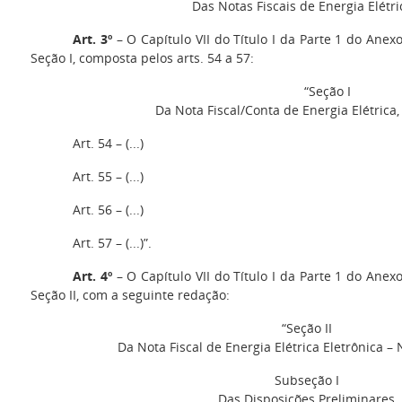
Das Notas Fiscais de Energia Elétri
Art. 3º
– O Capítulo VII do Título I da Parte 1 do Anex
Seção I, composta pelos arts. 54 a 57:
“Seção I
Da Nota Fiscal/Conta de Energia Elétrica
Art. 54 – (...)
Art. 55 – (...)
Art. 56 – (...)
Art. 57 – (...)”.
Art. 4º
– O Capítulo VII do Título I da Parte 1 do Anex
Seção II, com a seguinte redação:
“Seção II
Da Nota Fiscal de Energia Elétrica Eletrônica –
Subseção I
Das Disposições Preliminares