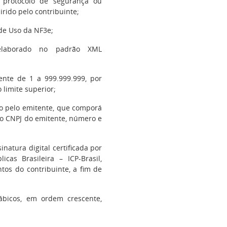
e protocolo de segurança ou
irido pelo contribuinte;
 de Uso da NF3e;
elaborado no padrão XML
ente de 1 a 999.999.999, por
 limite superior;
o pelo emitente, que comporá
 o CNPJ do emitente, número e
natura digital certificada por
cas Brasileira – ICP-Brasil,
os do contribuinte, a fim de
ábicos, em ordem crescente,