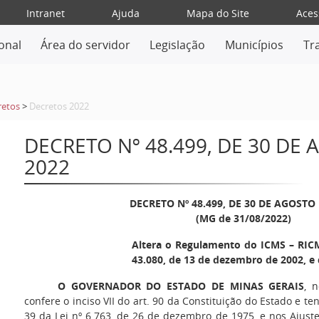
Intranet
Ajuda
Mapa do Site
Aces
ional
Área do servidor
Legislação
Municípios
Tr
retos
>
Decretos 2022
DECRETO Nº 48.499, DE 30 DE
2022
DECRETO Nº 48.499, DE 30 DE AGOSTO 
(MG de 31/08/2022)
Altera o Regulamento do ICMS – RICM
43.080, de 13 de dezembro de 2002, e 
O GOVERNADOR DO ESTADO DE MINAS GERAIS
, 
confere o inciso VII do art. 90 da Constituição do Estado e te
39 da Lei nº 6.763, de 26 de dezembro de 1975, e nos Ajuste