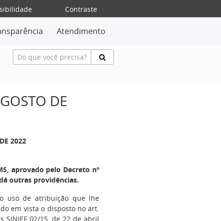
sibilidade
Contraste
ansparência
Atendimento
 AGOSTO DE
DE 2022
S, aprovado pelo Decreto nº
dá outras providências.
no uso de atribuição que lhe
ndo em vista o disposto no art.
s SINIEF 02/15, de 22 de abril