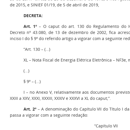
de 2015, e SINIEF 01/19, de 5 de abril de 2019,
DECRETA:
Art. 1º
– O caput do art. 130 do Regulamento do I
Decreto nº 43.080, de 13 de dezembro de 2002, fica acresc
inciso I do § 9º do referido artigo a vigorar com a seguinte re
“Art. 130 – (...)
XL – Nota Fiscal de Energia Elétrica Eletrônica – NF3e,
(...)
§ 9º – (...)
I – no Anexo V, relativamente aos documentos previstos n
XXIII a XXV, XXXI, XXXIII, XXXIV e XXXVI a XL do caput;”.
Art. 2º
– A denominação do Capítulo VII do Título I d
passa a vigorar com a seguinte redação:
“Capítulo VII