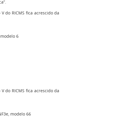
ca”.
o V do RICMS fica acrescido da
, modelo 6
o V do RICMS fica acrescido da
 NF3e, modelo 66