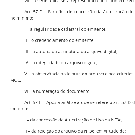
VII – a série única será representada pelo número zero
Art. 57-D – Para fins de concessão da Autorização de
no mínimo:
I – a regularidade cadastral do emitente;
II – o credenciamento do emitente;
III – a autoria da assinatura do arquivo digital;
IV – a integridade do arquivo digital;
V – a observância ao leiaute do arquivo e aos critério
MOC;
VI – a numeração do documento.
Art. 57-E – Após a análise a que se refere o art. 57-D d
emitente:
I – da concessão da Autorização de Uso da NF3e;
II – da rejeição do arquivo da NF3e, em virtude de: