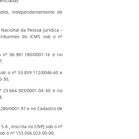
denciadas
iados, independentemente de
o Nacional da Pessoa Jurídica –
tribuintes do ICMS sob o nº
o nº 06.981.180/0001-16 e no
7;
 sob o nº 53.859.112/0046-60 e
0-30;
nº 23.664.303/0001-04 60 e no
4;
28.280/0001-97 e no Cadastro de
S.A., inscrita no CNPJ sob o nº
ob o nº 153.056.023.00-00;