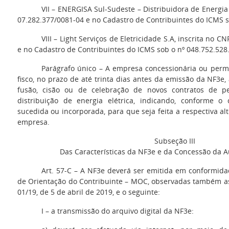
VII – ENERGISA Sul-Sudeste – Distribuidora de Energia 
07.282.377/0081-04 e no Cadastro de Contribuintes do ICMS s
VIII – Light Serviços de Eletricidade S.A, inscrita no C
e no Cadastro de Contribuintes do ICMS sob o nº 048.752.528
Parágrafo único – A empresa concessionária ou permi
fisco, no prazo de até trinta dias antes da emissão da NF3e,
fusão, cisão ou de celebração de novos contratos de p
distribuição de energia elétrica, indicando, conforme 
sucedida ou incorporada, para que seja feita a respectiva a
empresa.
Subseção III
Das Características da NF3e e da Concessão da A
Art. 57-C – A NF3e deverá ser emitida em conformid
de Orientação do Contribuinte – MOC, observadas também as
01/19, de 5 de abril de 2019, e o seguinte:
I – a transmissão do arquivo digital da NF3e: