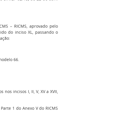
CMS – RICMS, aprovado pelo
ido do inciso XL, passando o
dação:
 modelo 66.
os incisos I, II, V, XV a XVII,
a Parte 1 do Anexo V do RICMS