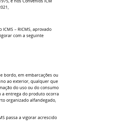
e 1975, e nos Convênios ICM
2021,
 do ICMS – RICMS, aprovado
vigorar com a seguinte
 de bordo, em embarcações ou
no ao exterior, qualquer que
irmação do uso ou do consumo
u a entrega do produto ocorra
rto organizado alfandegado,
MS passa a vigorar acrescido