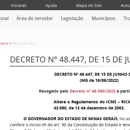
Intranet
Ajuda
Mapa do Site
Aces
ional
Área do servidor
Legislação
Municípios
Tr
retos
>
Decretos 2022
DECRETO Nº 48.447, DE 15 DE 
DECRETO Nº 48.447, DE 15 DE JUNHO 
(MG de 16/06/2022)
Revogado pelo
Decreto nº 48.590/2023
a parti
Altera o Regulamento do ICMS – RICM
43.080, de 13 de dezembro de 2002.
O GOVERNADOR DO ESTADO DE MINAS GERAIS
, no u
confere o inciso VII do art. 90 da Constituição do Estado e ten