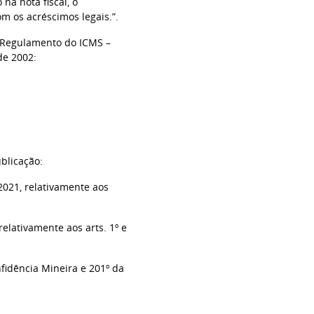
na nota fiscal, o
m os acréscimos legais.”.
o Regulamento do ICMS –
de 2002:
blicação:
 2021, relativamente aos
 relativamente aos arts. 1º e
nfidência Mineira e 201º da