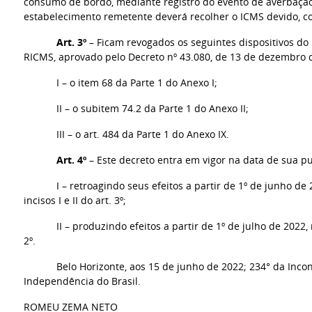
consumo de bordo, mediante registro do evento de averbação 
estabelecimento remetente deverá recolher o ICMS devido, co
Art. 3º
– Ficam revogados os seguintes dispositivos d
RICMS, aprovado pelo Decreto nº 43.080, de 13 de dezembro 
I – o item 68 da Parte 1 do Anexo I;
II – o subitem 74.2 da Parte 1 do Anexo II;
III – o art. 484 da Parte 1 do Anexo IX.
Art. 4º
– Este decreto entra em vigor na data de sua pu
I – retroagindo seus efeitos a partir de 1º de junho de
incisos I e II do art. 3º;
II – produzindo efeitos a partir de 1º de julho de 2022,
2º.
Belo Horizonte, aos 15 de junho de 2022; 234° da Inco
Independência do Brasil.
ROMEU ZEMA NETO