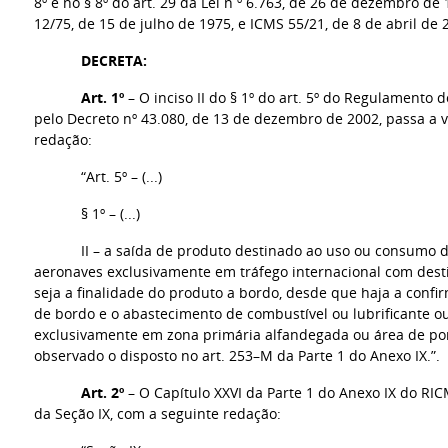
8º e no § 8º do art. 29 da Lei n º 6.763, de 26 de dezembro d
12/75, de 15 de julho de 1975, e ICMS 55/21, de 8 de abril de 
DECRETA:
Art. 1º
– O inciso II do § 1º do art. 5º do Regulamento
pelo Decreto nº 43.080, de 13 de dezembro de 2002, passa a 
redação:
“Art. 5º – (...)
§ 1º – (...)
II – a saída de produto destinado ao uso ou consumo
aeronaves exclusivamente em tráfego internacional com desti
seja a finalidade do produto a bordo, desde que haja a conf
de bordo e o abastecimento de combustível ou lubrificante o
exclusivamente em zona primária alfandegada ou área de po
observado o disposto no art. 253–M da Parte 1 do Anexo IX.”.
Art. 2º
– O Capítulo XXVI da Parte 1 do Anexo IX do RIC
da Seção IX, com a seguinte redação: