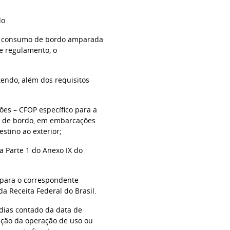
do
ou consumo de bordo amparada
ste regulamento, o
ntendo, além dos requisitos
ões – CFOP específico para a
o de bordo, em embarcações
stino ao exterior;
a Parte 1 do Anexo IX do
E para o correspondente
a Receita Federal do Brasil.
 dias contado da data de
mação da operação de uso ou