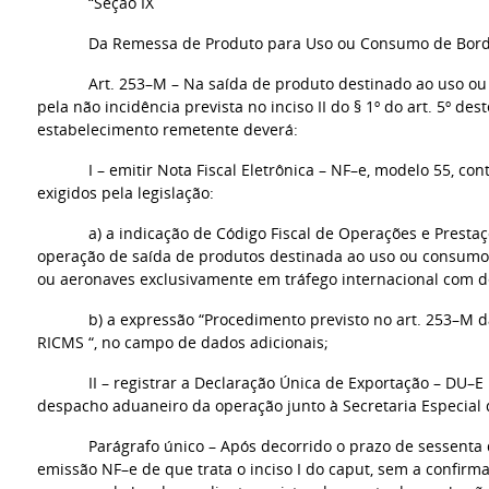
“Seção IX
Da Remessa de Produto para Uso ou Consumo de Bor
Art. 253–M – Na saída de produto destinado ao uso 
pela não incidência prevista no inciso II do § 1º do art. 5º de
estabelecimento remetente deverá:
I – emitir Nota Fiscal Eletrônica – NF–e, modelo 55, co
exigidos pela legislação:
a) a indicação de Código Fiscal de Operações e Prestaç
operação de saída de produtos destinada ao uso ou consum
ou aeronaves exclusivamente em tráfego internacional com de
b) a expressão “Procedimento previsto no art. 253–M d
RICMS “, no campo de dados adicionais;
II – registrar a Declaração Única de Exportação – DU–
despacho aduaneiro da operação junto à Secretaria Especial d
Parágrafo único – Após decorrido o prazo de sessenta
emissão NF–e de que trata o inciso I do caput, sem a confir