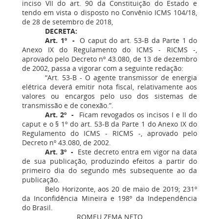
inciso VII do art. 90 da Constituição do Estado e
tendo em vista o disposto no Convênio ICMS 104/18,
de 28 de setembro de 2018,
DECRETA:
Art. 1º -
O caput do art. 53-B da Parte 1 do
Anexo IX do Regulamento do ICMS - RICMS -,
aprovado pelo Decreto nº 43.080, de 13 de dezembro
de 2002, passa a vigorar com a seguinte redação:
“Art. 53-B - O agente transmissor de energia
elétrica deverá emitir nota fiscal, relativamente aos
valores ou encargos pelo uso dos sistemas de
transmissão e de conexão.”.
Art. 2º -
Ficam revogados os incisos I e II do
caput e o § 1º do art. 53-B da Parte 1 do Anexo IX do
Regulamento do ICMS - RICMS -, aprovado pelo
Decreto nº 43.080, de 2002.
Art. 3º -
Este decreto entra em vigor na data
de sua publicação, produzindo efeitos a partir do
primeiro dia do segundo mês subsequente ao da
publicação.
Belo Horizonte, aos 20 de maio de 2019; 231º
da Inconfidência Mineira e 198º da Independência
do Brasil.
ROMEU ZEMA NETO