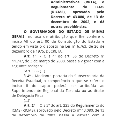
Administrativos (RPTA), o
Regulamento do ICMS
(RICMS), aprovado pelo
Decreto nº 43.080, de 13 de
dezembro de 2002, e dá
outras providências.
O GOVERNADOR DO ESTADO DE MINAS
GERAIS,
no uso de atribuição que lhe confere o
inciso VII do art. 90 da Constituição do Estado e
tendo em vista o disposto na Lei nº 6.763, de 26 de
dezembro de 1975, DECRETA:
Art. 1º
- O § 4º do art. 56 do Decreto nº
44.747, de 3 de março de 2008, passa a vigorar com a
seguinte redação:
“Art. 56 - (...)
§ 4º - Mediante portaria da Subsecretaria da
Receita Estadual, a competência a que se refere o
inciso II do caput poderá ser atribuída ao
Superintendente Regional da Fazenda ou ao titular
de Delegacia Fiscal.
(...)”
Art. 2º
- O § 3º do art. 223 do Regulamento do
ICMS (RICMS), aprovado pelo Decreto nº 43.080, de 13
de dezembro de 2002, passa a vigorar com a