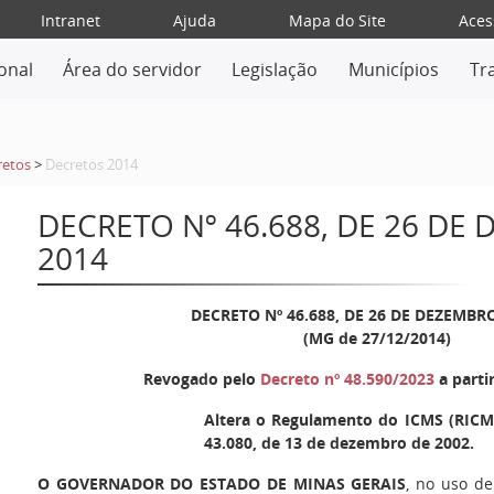
Intranet
Ajuda
Mapa do Site
Aces
ional
Área do servidor
Legislação
Municípios
Tr
retos
>
Decretos 2014
DECRETO Nº 46.688, DE 26 DE
2014
DECRETO Nº 46.688, DE 26 DE DEZEMBR
(MG de 27/12/2014)
Revogado pelo
Decreto nº 48.590/2023
a parti
Altera o Regulamento do ICMS (RICMS
43.080, de 13 de dezembro de 2002.
O GOVERNADOR DO ESTADO DE MINAS GERAIS
, no uso de