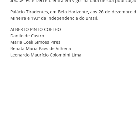
Art. 2º
Este Decreto entra em vigor na data de sua publicaçã
Palácio Tiradentes, em Belo Horizonte, aos 26 de dezembro d
Mineira e 193º da Independência do Brasil.
ALBERTO PINTO COELHO
Danilo de Castro
Maria Coeli Simões Pires
Renata Maria Paes de Vilhena
Leonardo Maurício Colombini Lima