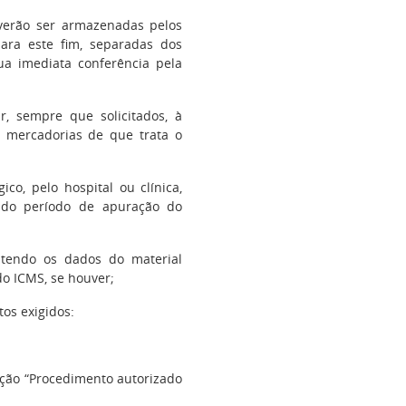
everão ser armazenadas pelos
para este fim, separadas dos
ua imediata conferência pela
r, sempre que solicitados, à
s mercadorias de que trata o
ico, pelo hospital ou clínica,
 do período de apuração do
ontendo os dados do material
do ICMS, se houver;
tos exigidos:
ção “Procedimento autorizado