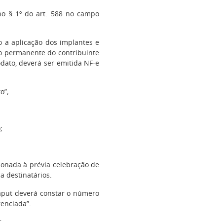
no § 1º do art. 588 no campo
o a aplicação dos implantes e
vo permanente do contribuinte
odato, deverá ser emitida NF-e
o”;
;
ionada à prévia celebração de
a destinatários.
caput deverá constar o número
enciada”.