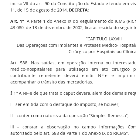
inciso VII do art. 90 da Constituição do Estado e tendo em vi
11, de 15 de agosto de 2014,
DECRETA
:
Art. 1º
A Parte 1 do Anexo IX do Regulamento do ICMS (RICM
43.080, de 13 de dezembro de 2002, fica acrescida do seguint
“CAPÍTULO LXXVIII
Das Operações com Implantes e Próteses Médico-Hospitala
Cirúrgico por Hospitais ou Clínic
Art. 588. Nas saídas, em operação interna ou interestad
médico-hospitalares para utilização em ato cirúrgico p
contribuinte remetente deverá emitir NF-e e imprimi
acompanhar o trânsito das mercadorias.
§ 1º A NF-e de que trata o caput deverá, além dos demais requ
I - ser emitida com o destaque do imposto, se houver;
II - conter como natureza da operação “Simples Remessa”;
III - constar a observação no campo Informações Com
autorizado pelo art. 588 da Parte 1 do Anexo IX do RICMS”.