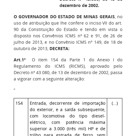
dezembro de 2002.
O GOVERNADOR DO ESTADO DE MINAS GERAIS
, no
uso de atribuição que lhe confere o inciso VII do art.
90 da Constituição do Estado e tendo em vista o
disposto nos Convênios ICMS nº 62 e 91, de 26 de
julho de 2013, e no Convênio ICMS nº 149, de 18 de
outubro de 2013,
DECRETA:
Art.1º
O item 154 da Parte 1 do Anexo I do
Regulamento do ICMS (RICMS), aprovado pelo
Decreto nº 43.080, de 13 de dezembro de 2002, passa
a vigorar com a seguinte alteração:
“
154
Entrada, decorrente de importação
(...)
do exterior, e a saída subsequente,
com locomotiva do tipo diesel-
elétrico, com potência máxima
superior a 3.000 (três mil) HP e de
trilho para estrada de ferro, sem