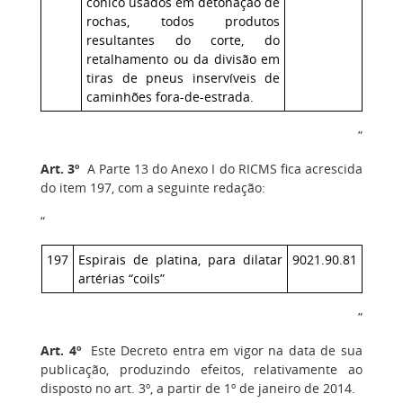
cônico usados em detonação de
rochas, todos produtos
resultantes do corte, do
retalhamento ou da divisão em
tiras de pneus inservíveis de
caminhões fora-de-estrada.
”
Art. 3º
A Parte 13 do Anexo I do RICMS fica acrescida
do item 197, com a seguinte redação:
“
197
Espirais de platina, para dilatar
9021.90.81
artérias “coils”
”
Art. 4º
Este Decreto entra em vigor na data de sua
publicação, produzindo efeitos, relativamente ao
disposto no art. 3º, a partir de 1º de janeiro de 2014.