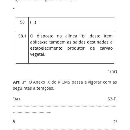
“
58
(...)
58.1
O disposto na alínea “b” deste item
aplica-se também às saídas destinadas a
estabelecimento produtor de carvão
vegetal.
” (nr)
Art. 3º
O Anexo IX do RICMS passa a vigorar com as
seguintes alterações:
“Art. 53-F.
.........................................................................................
.................................
§ 2º
.........................................................................................