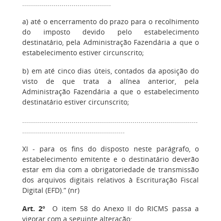
.............................................
a) até o encerramento do prazo para o recolhimento
do imposto devido pelo estabelecimento
destinatário, pela Administração Fazendária a que o
estabelecimento estiver circunscrito;
b) em até cinco dias úteis, contados da aposição do
visto de que trata a alínea anterior, pela
Administração Fazendária a que o estabelecimento
destinatário estiver circunscrito;
.........................................................................................
....................................................
XI - para os fins do disposto neste parágrafo, o
estabelecimento emitente e o destinatário deverão
estar em dia com a obrigatoriedade de transmissão
dos arquivos digitais relativos à Escrituração Fiscal
Digital (EFD).” (nr)
Art. 2º
O item 58 do Anexo II do RICMS passa a
vigorar com a seguinte alteração: