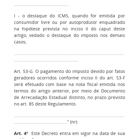
............................................
I - o destaque do ICMS, quando for emitida por
consumidor livre ou por autoprodutor enquadrado
na hipótese prevista no inciso II do caput deste
artigo, vedado o destaque do imposto nos demais
casos;
.........................................................................................
....................................................
Art. 53-G. O pagamento do imposto devido por fatos
geradores ocorridos conforme inciso II do art. 53-F
será efetuado com base na nota fiscal emitida nos
termos do artigo anterior, por meio de Documento
de Arrecadação Estadual distinto, no prazo previsto
no art. 85 deste Regulamento.
.........................................................................................
...........................................” (nr)
Art. 4º
Este Decreto entra em vigor na data de sua