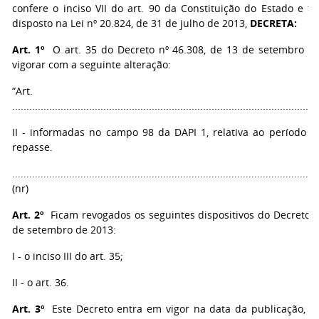
confere o inciso VII do art. 90 da Constituição do Estado e t
disposto na Lei nº 20.824, de 31 de julho de 2013,
DECRETA:
Art. 1º
O art. 35 do Decreto nº 46.308, de 13 de setembro de
vigorar com a seguinte alteração:
“Art. 3
...........................................................................................................
II - informadas no campo 98 da DAPI 1, relativa ao período d
repasse.
...........................................................................................................
(nr)
Art. 2º
Ficam revogados os seguintes dispositivos do Decreto n
de setembro de 2013:
I - o inciso III do art. 35;
II - o art. 36.
Art. 3º
Este Decreto entra em vigor na data da publicação, re