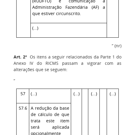
(RUDFTO) e comunicação à
Administração Fazendária (AF) a
que estiver circunscrito.
(...)
” (nr)
Art. 2º
Os itens a seguir relacionados da Parte 1 do
Anexo IV do RICMS passam a vigorar com as
alterações que se seguem:
“
57
(...)
(...)
(...)
(...)
57.6
A redução da base
de cálculo de que
trata este item
será aplicada
opcionalmente