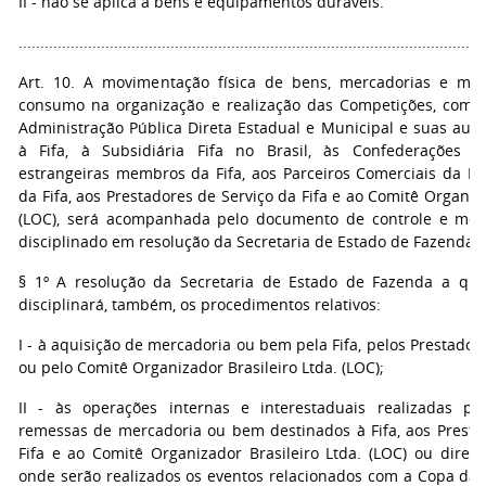
II - não se aplica a bens e equipamentos duráveis.
...........................................................................................................
Art. 10. A movimentação física de bens, mercadorias e mat
consumo na organização e realização das Competições, com d
Administração Pública Direta Estadual e Municipal e suas auta
à Fifa, à Subsidiária Fifa no Brasil, às Confederações Fi
estrangeiras membros da Fifa, aos Parceiros Comerciais da Fif
da Fifa, aos Prestadores de Serviço da Fifa e ao Comitê Organiza
(LOC), será acompanhada pelo documento de controle e mo
disciplinado em resolução da Secretaria de Estado de Fazenda.
§ 1º A resolução da Secretaria de Estado de Fazenda a que
disciplinará, também, os procedimentos relativos:
I - à aquisição de mercadoria ou bem pela Fifa, pelos Prestadore
ou pelo Comitê Organizador Brasileiro Ltda. (LOC);
II - às operações internas e interestaduais realizadas por
remessas de mercadoria ou bem destinados à Fifa, aos Presta
Fifa e ao Comitê Organizador Brasileiro Ltda. (LOC) ou diret
onde serão realizados os eventos relacionados com a Copa das