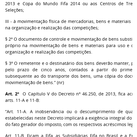
2013 e Copa do Mundo Fifa 2014 ou aos Centros de Treina
Seleções;
III - à movimentação física de mercadorias, bens e materiais 
na organização e realização das competições;
§ 2º O documento de controle e movimentação de bens substitui
próprio na movimentação de bens e materiais para uso e co
organização e realização das competições.
§ 3º O remetente e o destinatário dos bens deverão manter, par
pelo prazo de cinco anos, contados a partir do primeiro
subsequente ao do transporte dos bens, uma cópia do docum
movimentação de bens.” (nr)
Art. 2º
O Capítulo V do Decreto nº 46.250, de 2013, fica acre
arts. 11-A e 11-B:
“Art. 11-A. A inobservância ou o descumprimento de qual
estabelecidas neste Decreto implicará a exigência integral do I
do fato gerador do imposto, com os respectivos acréscimos legai
Art. 11-B. Ficam a Fifa, as Subsidiárias Fifa no Brasil e a Em