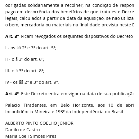
obrigadas solidariamente a recolher, na condição de responsá
pago em decorrência dos benefícios de que trata este Decreto
legais, calculados a partir da data da aquisição, se não utili
o bem, mercadoria ou materiais na finalidade prevista neste Dec
Art. 3º
Ficam revogados os seguintes dispositivos do Decreto nº 
I - os §§ 2º e 3º do art. 5º;
II - o § 3º do art. 6º;
III- o § 3º do art. 8º;
IV - os §§ 2º e 3º do art. 9º.
Art. 4º
Este Decreto entra em vigor na data de sua publicação.
Palácio Tiradentes, em Belo Horizonte, aos 10 de abril
Inconfidência Mineira e 193º da Independência do Brasil.
ALBERTO PINTO COELHO JÚNIOR
Danilo de Castro
Maria Coeli Simões Pires