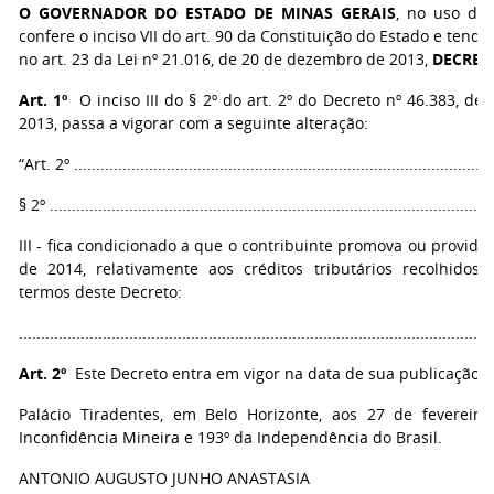
O GOVERNADOR DO ESTADO DE MINAS GERAIS
, no uso de 
confere o inciso VII do art. 90 da Constituição do Estado e tendo
no art. 23 da Lei nº 21.016, de 20 de dezembro de 2013,
DECRET
Art. 1º
O inciso III do § 2º do art. 2º do Decreto nº 46.383, d
2013, passa a vigorar com a seguinte alteração:
“Art. 2º ................................................................................................
§ 2º .....................................................................................................
III - fica condicionado a que o contribuinte promova ou provide
de 2014, relativamente aos créditos tributários recolhidos
termos deste Decreto:
..........................................................................................................
Art. 2º
Este Decreto entra em vigor na data de sua publicação.
Palácio Tiradentes, em Belo Horizonte, aos 27 de fevereir
Inconfidência Mineira e 193º da Independência do Brasil.
ANTONIO AUGUSTO JUNHO ANASTASIA