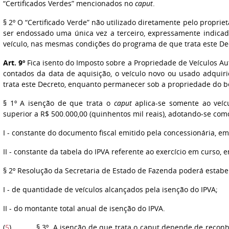
“Certificados Verdes” mencionados no
caput
.
§ 2º O “Certificado Verde” não utilizado diretamente pelo proprie
ser endossado uma única vez a terceiro, expressamente indicad
veículo, nas mesmas condições do programa de que trata este De
Art. 9º
Fica isento do Imposto sobre a Propriedade de Veículos Au
contados da data de aquisição, o veículo novo ou usado adqui
trata este Decreto, enquanto permanecer sob a propriedade do be
§ 1º A isenção de que trata o
caput
aplica-se somente ao veíc
superior a R$ 500.000,00 (quinhentos mil reais), adotando-se com
I - constante do documento fiscal emitido pela concessionária, em
II - constante da tabela do IPVA referente ao exercício em curso, 
§ 2º Resolução da Secretaria de Estado de Fazenda poderá estabel
I - de quantidade de veículos alcançados pela isenção do IPVA;
II - do montante total anual de isenção do IPVA.
(
5
) § 3º A isenção de que trata o caput depende de reconh