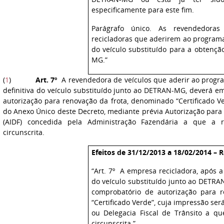
especificamente para este fim.
Parágrafo único. As revendedora
recicladoras que aderirem ao programa
do veículo substituído para a obtençã
MG.”
(
1
)
Art. 7º
A revendedora de veículos que aderir ao progr
definitiva do veículo substituído junto ao DETRAN-MG, deverá 
autorização para renovação da frota, denominado “Certificado 
do Anexo Único deste Decreto, mediante prévia Autorização par
(AIDF) concedida pela Administração Fazendária a que a r
circunscrita.
Efeitos de 31/12/2013 a 18/02/2014 – R
“Art. 7º A empresa recicladora, após a
do veículo substituído junto ao DETR
comprobatório de autorização para 
“Certificado Verde”, cuja impressão ser
ou Delegacia Fiscal de Trânsito a qu
circunscrita.”