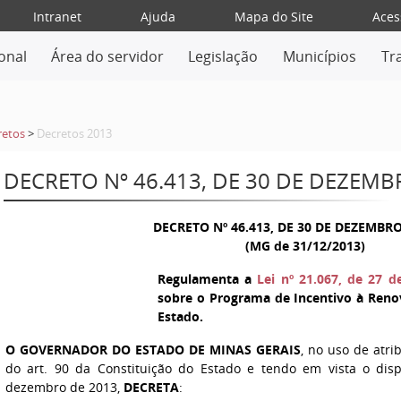
Intranet
Ajuda
Mapa do Site
Aces
ional
Área do servidor
Legislação
Municípios
Tr
retos
>
Decretos 2013
DECRETO Nº 46.413, DE 30 DE DEZEMB
DECRETO Nº 46.413, DE 30 DE DEZEMBRO
(MG de 31/12/2013)
Regulamenta a
Lei nº 21.067, de 27 
sobre o Programa de Incentivo à Ren
Estado.
O GOVERNADOR DO ESTADO DE MINAS GERAIS
, no uso de atri
do art. 90 da Constituição do Estado e tendo em vista o dis
dezembro de 2013,
DECRETA
: