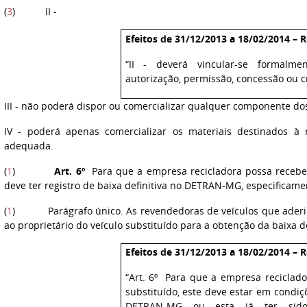
(
3
) II -
Efeitos de 31/12/2013 a 18/02/2014 – R
“II - deverá vincular-se formalm
autorização, permissão, concessão ou 
III - não poderá dispor ou comercializar qualquer componente do
IV - poderá apenas comercializar os materiais destinados à 
adequada.
(
1
)
Art. 6º
Para que a empresa recicladora possa receber 
deve ter registro de baixa definitiva no DETRAN-MG, especificame
(
1
) Parágrafo único. As revendedoras de veículos que aderi
ao proprietário do veículo substituído para a obtenção da baixa 
Efeitos de 31/12/2013 a 18/02/2014 – R
“Art. 6º Para que a empresa reciclado
substituído, este deve estar em condiçõ
DETRAN-MG ou esta já ter sido e