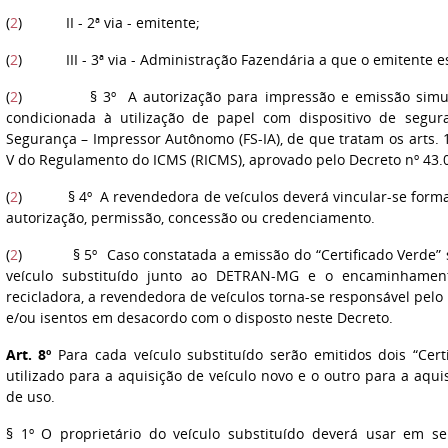
(
2
) II - 2ª via - emitente;
(
2
) III - 3ª via - Administração Fazendária a que o emitente est
(
2
) § 3º A autorização para impressão e emissão simultân
condicionada à utilização de papel com dispositivo de segu
Segurança – Impressor Autônomo (FS-IA), de que tratam os arts. 
V do Regulamento do ICMS (RICMS), aprovado pelo Decreto nº 43.
(
2
) § 4º A revendedora de veículos deverá vincular-se form
autorização, permissão, concessão ou credenciamento.
(
2
) § 5º Caso constatada a emissão do “Certificado Verde” se
veículo substituído junto ao DETRAN-MG e o encaminhame
recicladora, a revendedora de veículos torna-se responsável pel
e/ou isentos em desacordo com o disposto neste Decreto.
Art. 8º
Para cada veículo substituído serão emitidos dois “Cert
utilizado para a aquisição de veículo novo e o outro para a aqu
de uso.
§ 1º O proprietário do veículo substituído deverá usar em 