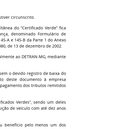
iver circunscrito.
ea do “Certificado Verde” fica
rança, denominado Formulário de
145-A e 145-B da Parte 1 do Anexo
080, de 13 de dezembro de 2002.
almente ao DETRAN-MG, mediante
m o devido registro de baixa do
nto deste documento à empresa
o pagamento dos tributos remitidos
ificados Verdes”, sendo um deles
isição de veículo com até dez anos
seu benefício pelo menos um dos