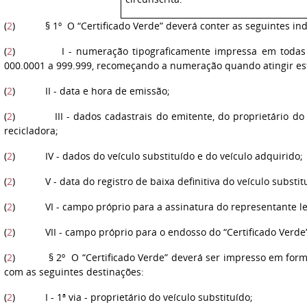
(
2
) § 1º O “Certificado Verde” deverá conter as seguintes ind
(
2
) I - numeração tipograficamente impressa em todas as
000.0001 a 999.999, recomeçando a numeração quando atingir est
(
2
) II - data e hora de emissão;
(
2
) III - dados cadastrais do emitente, do proprietário do v
recicladora;
(
2
) IV - dados do veículo substituído e do veículo adquirido;
(
2
) V - data do registro de baixa definitiva do veículo substi
(
2
) VI - campo próprio para a assinatura do representante le
(
2
) VII - campo próprio para o endosso do “Certificado Verde” 
(
2
) § 2º O “Certificado Verde” deverá ser impresso em formul
com as seguintes destinações:
(
2
) I - 1ª via - proprietário do veículo substituído;