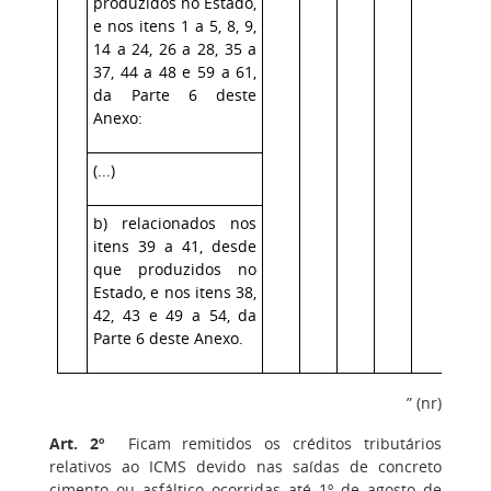
produzidos no Estado,
e nos itens 1 a 5, 8, 9,
14 a 24, 26 a 28, 35 a
37, 44 a 48 e 59 a 61,
da Parte 6 deste
Anexo:
(...)
b) relacionados nos
itens 39 a 41, desde
que produzidos no
Estado, e nos itens 38,
42, 43 e 49 a 54, da
Parte 6 deste Anexo.
” (nr)
Art. 2º
Ficam remitidos os créditos tributários
relativos ao ICMS devido nas saídas de concreto
cimento ou asfáltico ocorridas até 1º de agosto de